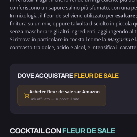
conferiscono un sapore salino più sfumato, con una per
In mixologia, il fleur de sel viene utilizzato per
esaltare 
finitura su un mix, oppure talvolta disciolto in piccola 
senza mascherare gli altri ingredienti, aggiungendo al 
Si ritrova in particolare in cocktail come la
Margarita
e 
contrasto tra dolce, acido e alcol, e intensifica il carat
DOVE ACQUISTARE
FLEUR DE SALE
Acheter fleur de sale sur Amazon
Link affiliato — supporti il sito
ALCOLICO
ALCOLICO
COCKTAIL CON
FLEUR DE SALE
MARGARITA
GRANDE