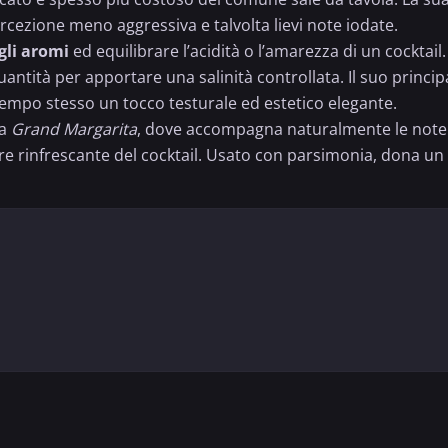
cezione meno aggressiva e talvolta lievi note iodate.
gli aromi
ed equilibrare l’acidità o l’amarezza di un cocktai
quantità per apportare una salinità controllata. Il suo princi
tempo stesso un tocco testurale ed estetico elegante.
la
Grand Margarita
, dove accompagna naturalmente le note di
tere rinfrescante del cocktail. Usato con parsimonia, dona un f
 MARGARITA