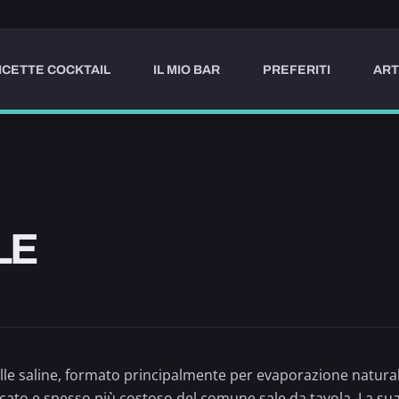
ICETTE COCKTAIL
IL MIO BAR
PREFERITI
ART
LE
elle saline, formato principalmente per evaporazione natur
 delicato e spesso più costoso del comune sale da tavola. La s