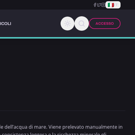
IT
ICOLI
ACCESSO
ale dell’acqua di mare. Viene prelevato manualmente in
ua consistenza leggera e la ricchezza minerale gli