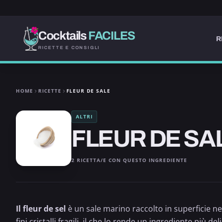
Cocktails
FACILES
R
RICETTE E CONSIGLI
HOME
RICETTE
FLEUR DE SALE
ALTRI
FLEUR DE SA
2 RICETTA/E CON QUESTO INGREDIENTE
Il fleur de sel
è un sale marino raccolto in superficie n
fini cristalli fragili, il che lo rende un ingrediente più