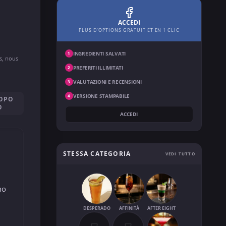
ACCEDI
PLUS D'OPTIONS GRATUIT ET EN 1 CLIC
INGREDIENTI SALVATI
1
ns, nous
PREFERITI ILLIMITATI
2
VALUTAZIONI E RECENSIONI
3
VERSIONE STAMPABILE
4
DOPO
O
ACCEDI
STESSA CATEGORIA
VEDI TUTTO
no
DESPERADO
AFFINITÀ
AFTER EIGHT