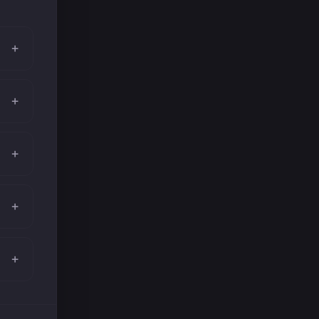
+
+
+
+
+