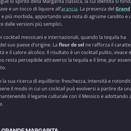
gue lo spirito della Margarita classica, la cui identità si fond
agave e un tocco di liquore all’
arancia
. La presenza del
Grand
 e più morbida, apportando una nota di agrume candito e 
 dalle versioni più semplici.
 cocktail messicani e internazionali, quando la tequila ha
 del suo paese d’origine. La
fleur de sel
ne rafforza il caratte
à e il calore alcolico. Il risultato è un cocktail pulito, vivace 
no resta percepibile attraverso la tequila e il lime, pur esse
to.
a sua ricerca di equilibrio: freschezza, intensità e rotondit
 bene il modo in cui un cocktail può evolversi a partire da u
mantenendo il legame culturale con il Messico e adottando a
a.
L GRANDE MARGARITA