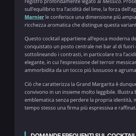
registro profondamente legato al
Messico
. Prose
sull’equilibrio tra l’acidità del lime, la forza dell’
Marnier
le conferisce una dimensione più ampia
ricchezza aromatica che distingue questa variante
Questo cocktail appartiene all’epoca moderna dei
conquistato un posto centrale nei bar al di fuori
sottolineando i contrasti, in particolare tra l’acidit
elegante, in cui l’espressione del terroir messica
ammorbidita da un tocco più lussuoso e agruma
Ciò che caratterizza la Grand Margarita è dunque l
convivono in un insieme molto leggibile. Illustra
emblematica senza perdere la propria identità, 
tempo stesso una firma più espressiva e raffinat
DOMANDE FREQUENTI SUL COCKTAI