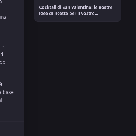
a
Cocktail di San Valentino: le nostre
idee di ricette per il vostro
una
momento tra innamorati
re
ed
ndo
à
na base
l