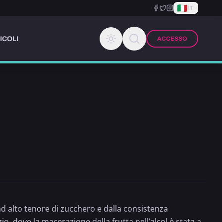
IT
ICOLI
ACCESSO
ad alto tenore di zucchero e dalla consistenza
gio, dove la macerazione della frutta nell’alcol è stata a