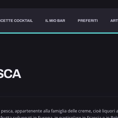
ICETTE COCKTAIL
IL MIO BAR
PREFERITI
ART
SCA
pesca, appartenente alla famiglia delle creme, cioè liquori 
 frutta sviluppati in Europa, in particolare in Francia e in Bel