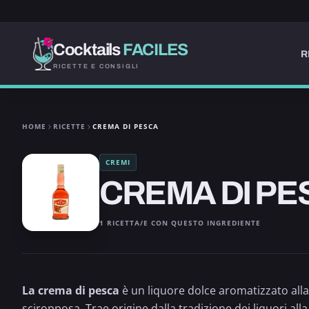
Cocktails
FACILES
R
RICETTE E CONSIGLI
HOME
RICETTE
CREMA DI PESCA
CREMI
CREMA DI PE
1 RICETTA/E CON QUESTO INGREDIENTE
La crema di pesca
è un liquore dolce aromatizzato alla 
sciropposa. Trae origine dalla tradizione dei liquori alla