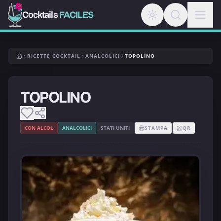
Cocktails
FACILES
RICETTE COCKTAIL
ANALCOLICI
TOPOLINO
TOPOLINO
CON ALCOL
ANALCOLICI
STATI UNITI
STAMPA
QR