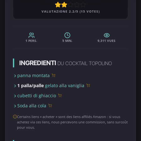
VALUTAZIONE 2.2/5 (15 VOTES)
1 PERS.
5 MIN.
9,311 VUES
INGREDIENTI
DU COCKTAIL TOPOLINO
panna montata
1 palla/palle
gelato alla vaniglia
cubetti di ghiaccio
Soda alla cola
Certains liens « acheter » sont des liens affiliés Amazon : si vous
achetez via ces liens, nous percevons une commission, sans surcoût
pour vous.