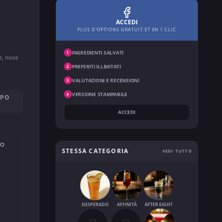
ACCEDI
PLUS D'OPTIONS GRATUIT ET EN 1 CLIC
INGREDIENTI SALVATI
1
ns, nous
PREFERITI ILLIMITATI
2
VALUTAZIONI E RECENSIONI
3
VERSIONE STAMPABILE
4
OPO
ACCEDI
po
STESSA CATEGORIA
VEDI TUTTO
DESPERADO
AFFINITÀ
AFTER EIGHT