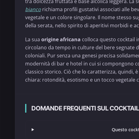
tra dolcezza fruttata e base alcolica leggera. La
bianco
richiama profili gustativi associati alle b
vegetale e un colore singolare. Il nome stesso s
della serata, nello spirito di aperitivi morbidi e ac
La sua
origine africana
colloca questo cocktail i
circolano da tempo in culture del bere segnate dal
coloniali. Pur senza una genesi precisa solida
modernità di bar e hotel in cui si compongono coc
classico storico. Ciò che lo caratterizza, quindi
chiara: rotondità, esotismo e un tocco vegetale ch
DOMANDE FREQUENTI SUL COCKTAIL
Questo cockt