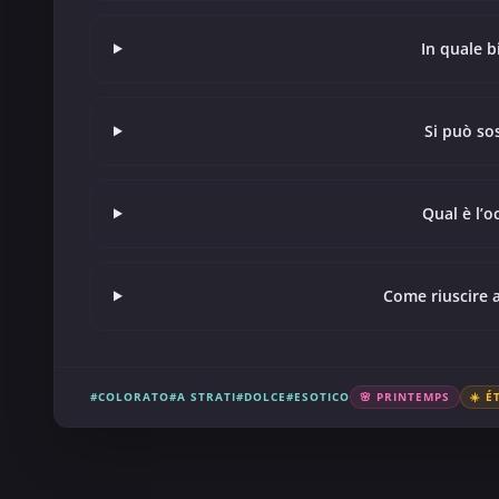
In quale b
Si può sos
Qual è l’o
Come riuscire 
#COLORATO
#A STRATI
#DOLCE
#ESOTICO
🌸 PRINTEMPS
☀️ É