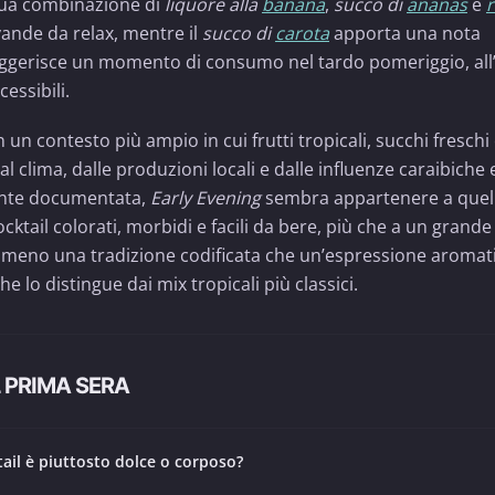
 sua combinazione di
liquore alla
banana
,
succo di
ananas
e
evande da relax, mentre il
succo di
carota
apporta una nota
uggerisce un momento di consumo nel tardo pomeriggio, all’
cessibili.
n un contesto più ampio in cui frutti tropicali, succhi fresch
 clima, dalle produzioni locali e dalle influenze caraibiche 
mente documentata,
Early Evening
sembra appartenere a quel
ktail colorati, morbidi e facili da bere, più che a un grande
, è meno una tradizione codificata che un’espressione aromat
e lo distingue dai mix tropicali più classici.
 PRIMA SERA
ail è piuttosto dolce o corposo?