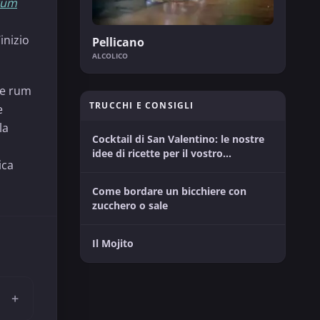
rum
inizio
Pellicano
ALCOLICO
i e rum
TRUCCHI E CONSIGLI
e
la
Cocktail di San Valentino: le nostre
idee di ricette per il vostro
ica
momento tra innamorati
Come bordare un bicchiere con
zucchero o sale
Il Mojito
+