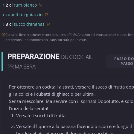
2 cl
rum bianco
cubetti di ghiaccio
3 cl
succo d'ananas
Certains liens « acheter » sont des liens affiliés Amazon : si vous achetez via ces lie
percevons une commission, sans surcoût pour vous.
PREPARAZIONE
DU COCKTAIL
PASSO D
PASSO
PRIMA SERA
Per ottenere un cocktail a strati, versare il succo di frutta do
gli alcolici e i cubetti di ghiaccio per ultimi.
Senza mescolare. Ma servire con il sorriso! Dopotutto, è solo
l'inizio della serata!
Versate i succhi di frutta
Versate il liquore alla banana facendolo scorrere lungo il
bordo del bicchiere con il dorso di un cucchiaio