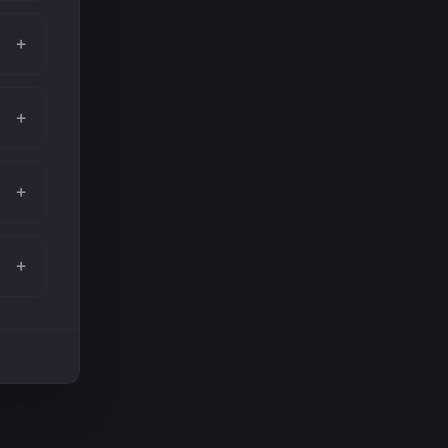
+
+
+
+