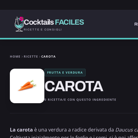
Cocktails
FACILES
R
RICETTE E CONSIGLI
HOME
RICETTE
CAROTA
FRUTTA E VERDURA
CAROTA
0 RICETTA/E CON QUESTO INGREDIENTE
La carota
è una verdura a radice derivata da
Daucus c
Coltivata inizialmente per le foglie e i semi, si è poi 