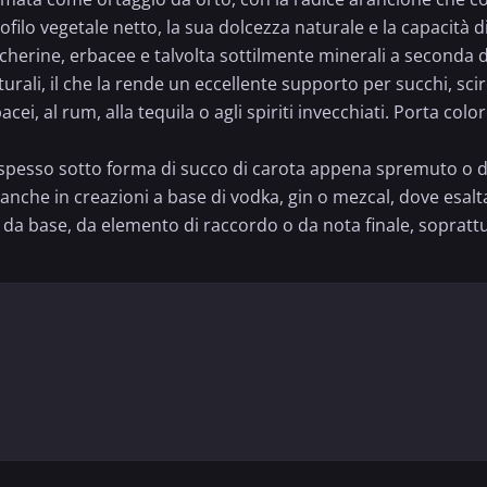
ofilo vegetale netto, la sua dolcezza naturale e la capacità
cherine, erbacee e talvolta sottilmente minerali a seconda de
ali, il che la rende un eccellente supporto per succhi, scir
bacei, al rum, alla
tequila
o agli spiriti invecchiati. Porta co
spesso sotto forma di succo di carota appena spremuto o di s
nche in creazioni a base di vodka, gin o mezcal, dove esalta 
ire da base, da elemento di raccordo o da nota finale, sopra