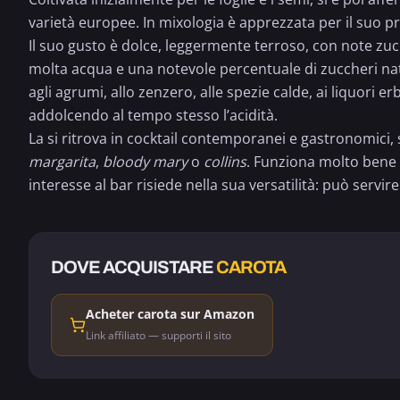
varietà europee. In mixologia è apprezzata per il suo pr
Il suo gusto è dolce, leggermente terroso, con note zuc
molta acqua e una notevole percentuale di zuccheri natur
agli agrumi, allo
zenzero
, alle spezie calde, ai liquori er
addolcendo al tempo stesso l’acidità.
La si ritrova in cocktail contemporanei e gastronomici, 
margarita
,
bloody mary
o
collins
. Funziona molto bene a
interesse al bar risiede nella sua versatilità: può serv
DOVE ACQUISTARE
CAROTA
Acheter carota sur Amazon
Link affiliato — supporti il sito