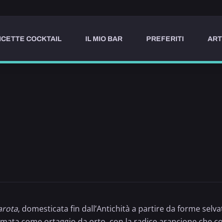
ICETTE COCKTAIL
IL MIO BAR
PREFERITI
ART
arota
, domesticata fin dall’Antichità a partire da forme selva
affermata come ortaggio da orto, con la radice arancione che 