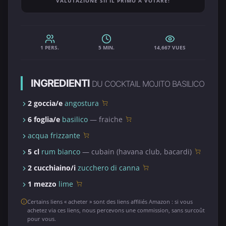
VALUTAZIONE SII IL PRIMO A VOTARE!
1 PERS.
5 MIN.
14,667 VUES
INGREDIENTI
DU COCKTAIL MOJITO BASILICO
2 goccia/e
angostura
6 foglia/e
basilico
— fraiche
acqua frizzante
5 cl
rum bianco
— cubain (havana club, bacardi)
2 cucchiaino/i
zucchero di canna
1 mezzo
lime
Certains liens « acheter » sont des liens affiliés Amazon : si vous
achetez via ces liens, nous percevons une commission, sans surcoût
pour vous.