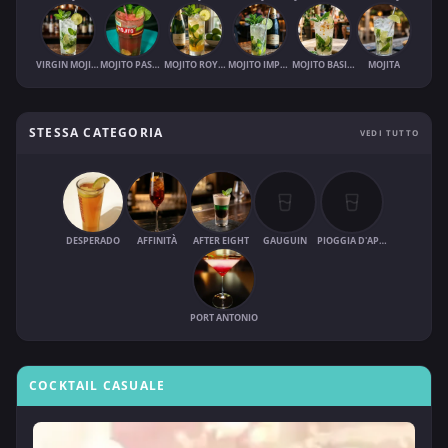
VIRGIN MOJITO
MOJITO PASTÈQUE
MOJITO ROYAL
MOJITO IMPERIAL
MOJITO BASILIC
MOJITA
STESSA CATEGORIA
VEDI TUTTO
DESPERADO
AFFINITÀ
AFTER EIGHT
GAUGUIN
PIOGGIA D'APRILE
PORT ANTONIO
COCKTAIL CASUALE