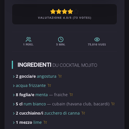
VALUTAZIONE 4.0/5 (73 VOTES)
1 PERS.
5 MIN.
75,816 VUES
INGREDIENTI
DU COCKTAIL MOJITO
2 goccia/e
angostura
acqua frizzante
8 foglia/e
menta
— fraiche
5 cl
rum bianco
— cubain (havana club, bacardi)
2 cucchiaino/i
zucchero di canna
1 mezzo
lime