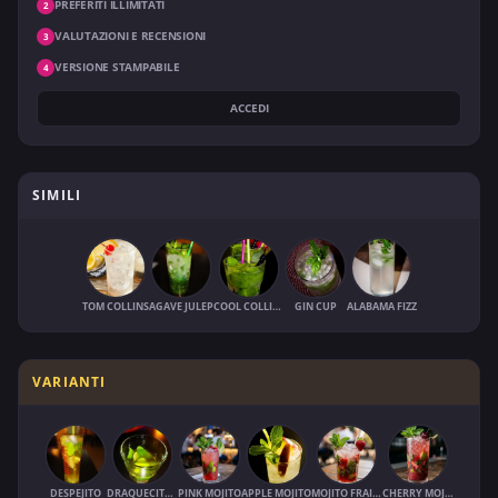
PREFERITI ILLIMITATI
2
VALUTAZIONI E RECENSIONI
3
VERSIONE STAMPABILE
4
ACCEDI
SIMILI
TOM COLLINS
AGAVE JULEP
COOL COLLINS
GIN CUP
ALABAMA FIZZ
VARIANTI
DESPEJITO
DRAQUECITO / DRAQUE
PINK MOJITO
APPLE MOJITO
MOJITO FRAISE
CHERRY MOJITO