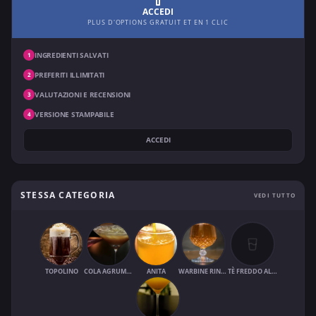
ACCEDI
PLUS D'OPTIONS GRATUIT ET EN 1 CLIC
INGREDIENTI SALVATI
1
PREFERITI ILLIMITATI
2
VALUTAZIONI E RECENSIONI
3
VERSIONE STAMPABILE
4
ACCEDI
STESSA CATEGORIA
VEDI TUTTO
TOPOLINO
COLA AGRUMATO
ANITA
WARBINE RINFRESCANTE
TÈ FREDDO AL SUCCO DI FRUTTA