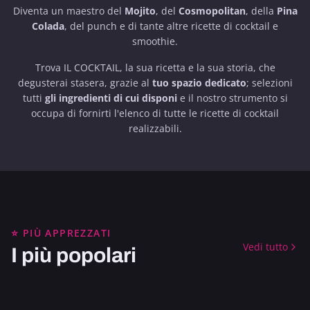
Diventa un maestro del
Mojito
, del
Cosmopolitan
, della
Pina
Colada
, del punch e di tante altre ricette di cocktail e
smoothie.
Trova IL COCKTAIL, la sua ricetta e la sua storia, che
degusterai stasera, grazie al
tuo spazio dedicato
; selezioni
tutti
gli ingredienti di cui disponi
e il nostro strumento si
occupa di fornirti l'elenco di tutte le ricette di cocktail
realizzabili.
ALCOLICO
CARAIBI
⭐ PIÙ APPREZZATI
ALCOLICO
GRANDI CLASSICI
ALCOLICO
CUBA
Vedi tutto
I più popolari
AMERICA DEL SUD
CAFFÈ & CIOCCOLATO
APERITIVO
ROBUSTO
GRANDI CLASSICI
RINFRESCANTE
AMERICA DEL SUD
FESTOSO
TI' PUNCH
DAIQUIRI
ALCOLICO
NEW YORK
ALCOLICO
GERMANIA
ALCOLICO
STATI UNITI
MOJITO IMPERIALE
CAFFÈ DI PENTOLA
SECCO
ALCOLICO
LONDRA
FORESTA NERA
PICCOLINA
ALCOLICO
STATI UNITI
ALCOLICO
EUROPA
ALCOLICO
ITALIA
ALCOLICO
RINFRESCANTE
BRONX TERRAZZA
SEGUGIO DI SANGUE
DOLCE
FESTOSO