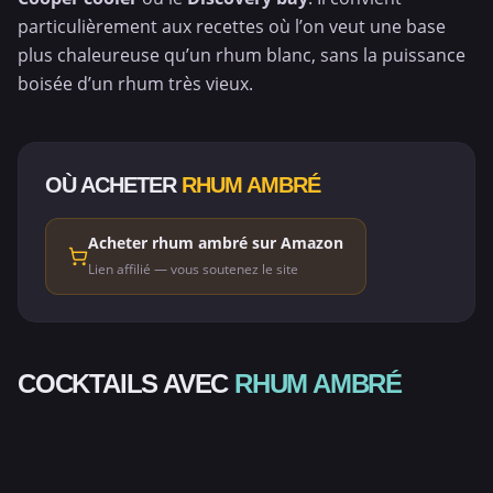
particulièrement aux recettes où l’on veut une base
plus chaleureuse qu’un rhum blanc, sans la puissance
boisée d’un rhum très vieux.
OÙ ACHETER
RHUM AMBRÉ
Acheter rhum ambré sur Amazon
Lien affilié — vous soutenez le site
ALCOOLISÉ
ALCOOLISÉ
COCKTAILS AVEC
RHUM AMBRÉ
ALCOOLISÉ
ALCOOLISÉ
MAI TAI
DISCOVERY BAY
ALCOOLISÉ
ALCOOLISÉ
DRAMBUIE HIGH
PLANTEUR'S
ALCOOLISÉ
ALCOOLISÉ
ALCOOLISÉ
ZOMBIE
MILK PUNCH
ALCOOLISÉ
DAIQUIRI FRAISE
EGG NOG COGNAC
PIÑA COLADA
ALCOOLISÉ
ALCOOLISÉ
⭐ SÉLECTION
4.2
3.3
TOM & JERRY
MENTHE
ALCOOLISÉ
ALCOOLISÉ
ALCOOLISÉ
4.0
COOPER COOLER
FIRST THE MONEY
ALCOOLISÉ
3.5
3.0