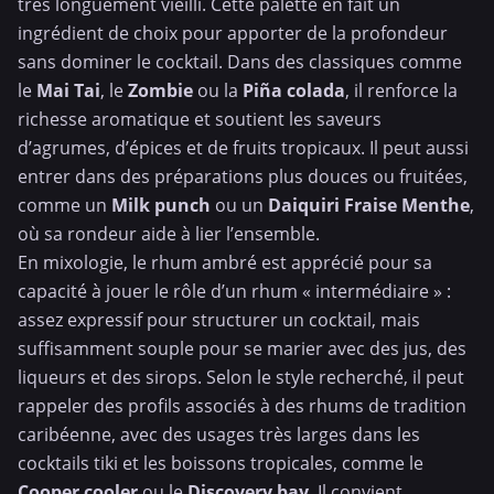
très longuement vieilli. Cette palette en fait un
ingrédient de choix pour apporter de la profondeur
sans dominer le cocktail. Dans des classiques comme
le
Mai Tai
, le
Zombie
ou la
Piña colada
, il renforce la
richesse aromatique et soutient les saveurs
d’agrumes, d’épices et de fruits tropicaux. Il peut aussi
entrer dans des préparations plus douces ou fruitées,
comme un
Milk punch
ou un
Daiquiri Fraise Menthe
,
où sa rondeur aide à lier l’ensemble.
En mixologie, le rhum ambré est apprécié pour sa
capacité à jouer le rôle d’un rhum « intermédiaire » :
assez expressif pour structurer un cocktail, mais
suffisamment souple pour se marier avec des jus, des
liqueurs et des sirops. Selon le style recherché, il peut
rappeler des profils associés à des rhums de tradition
caribéenne, avec des usages très larges dans les
cocktails tiki et les boissons tropicales, comme le
Cooper cooler
ou le
Discovery bay
. Il convient