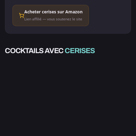
Acheter cerises sur Amazon
Lien affilié — vous soutenez le site
ALCOOLISÉ
ALCOOLISÉ
COCKTAILS AVEC
CERISES
SINGAPORE SLING
CHERRY MOJITO
3.0
4.0