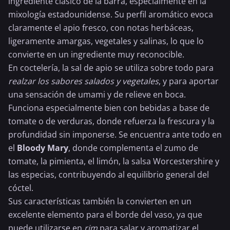
ingrediente clásico de la barra, especialmente en la
mixología estadounidense. Su perfil aromático evoca
claramente el apio fresco, con notas herbáceas,
ligeramente amargas, vegetales y salinas, lo que lo
convierte en un ingrediente muy reconocible.
En coctelería, la sal de apio se utiliza sobre todo para
realzar los sabores salados y vegetales
, y para aportar
una sensación de umami y de relieve en boca.
Funciona especialmente bien con bebidas a base de
tomate
o de verduras, donde refuerza la frescura y la
profundidad sin imponerse. Se encuentra ante todo en
el
Bloody Mary
, donde complementa el
zumo de
tomate
, la
pimienta
, el limón, la
salsa Worcestershire
y
las especias, contribuyendo al equilibrio general del
cóctel.
Sus características también la convierten en un
excelente elemento para el borde del vaso, ya que
puede utilizarse en
rim
para salar y aromatizar el