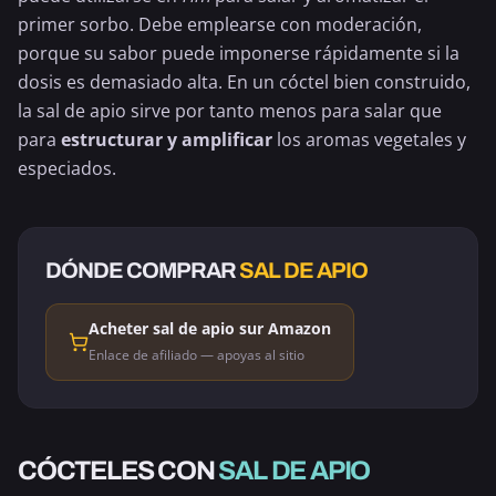
primer sorbo. Debe emplearse con moderación,
porque su sabor puede imponerse rápidamente si la
dosis es demasiado alta. En un cóctel bien construido,
la sal de apio sirve por tanto menos para salar que
para
estructurar y amplificar
los aromas vegetales y
especiados.
DÓNDE COMPRAR
SAL DE APIO
Acheter sal de apio sur Amazon
Enlace de afiliado — apoyas al sitio
CON ALCOHOL
CÓCTELES CON
SAL DE APIO
BLOODY MARY