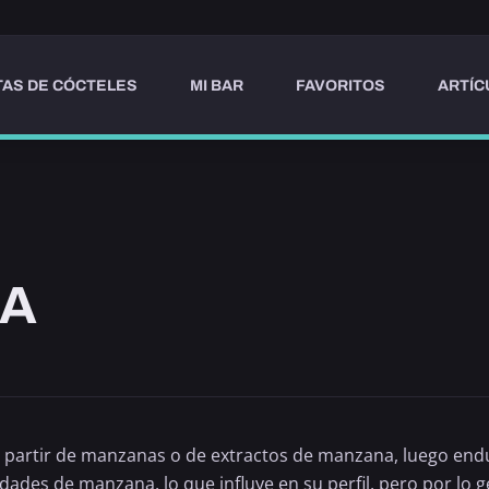
AS DE CÓCTELES
MI BAR
FAVORITOS
ARTÍC
NA
a partir de manzanas o de extractos de
manzana
, luego end
dades de manzana, lo que influye en su perfil, pero por lo 