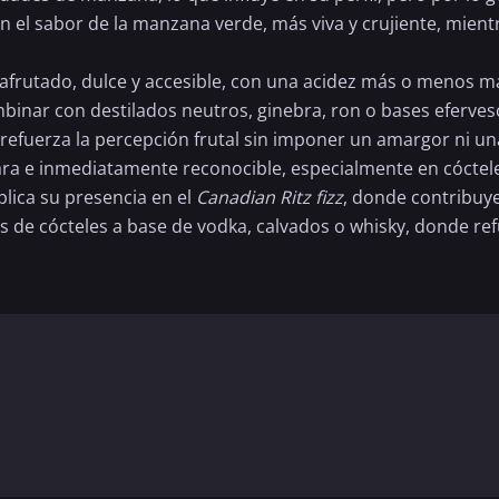
n el sabor de la manzana verde, más viva y crujiente, mien
il afrutado, dulce y accesible, con una acidez más o menos m
binar con destilados neutros, ginebra, ron o bases efervesc
 refuerza la percepción frutal sin imponer un amargor ni un
 clara e inmediatamente reconocible, especialmente en cócte
plica su presencia en el
Canadian Ritz fizz
, donde contribuye 
s de cócteles a base de vodka,
calvados
o
whisky
, donde re