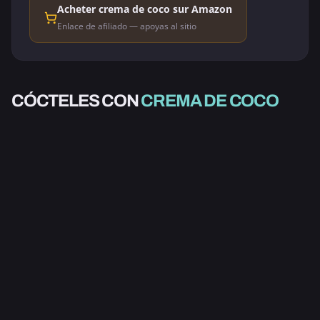
Acheter crema de coco sur Amazon
Enlace de afiliado — apoyas al sitio
CON ALCOHOL
CON ALCOHOL
CÓCTELES CON
CREMA DE COCO
CON ALCOHOL
HAWAIANO AZUL
DRAMBUIE HIGH
PIÑA COLADA
3.5
4.0
⭐ SELECCIÓN
3.6