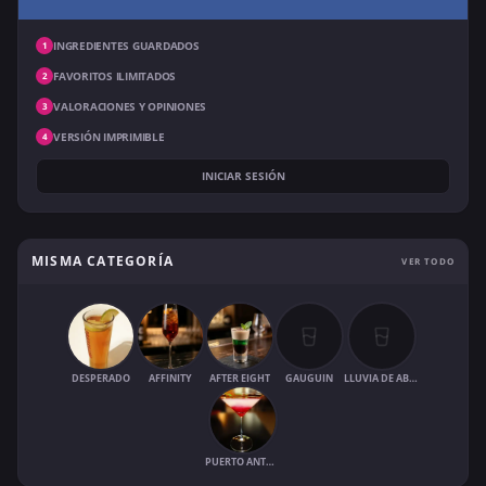
INGREDIENTES GUARDADOS
1
FAVORITOS ILIMITADOS
2
VALORACIONES Y OPINIONES
3
VERSIÓN IMPRIMIBLE
4
INICIAR SESIÓN
MISMA CATEGORÍA
VER TODO
DESPERADO
AFFINITY
AFTER EIGHT
GAUGUIN
LLUVIA DE ABRIL
PUERTO ANTONIO