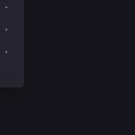
+
+
+