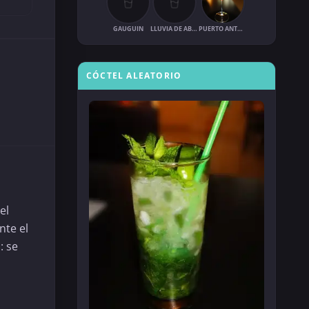
GAUGUIN
LLUVIA DE ABRIL
PUERTO ANTONIO
CÓCTEL ALEATORIO
el
nte el
: se