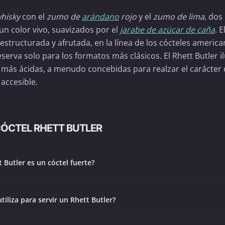
hisky
con el
zumo de
arándano
rojo
y el
zumo de lima
, dos
n color vivo, suavizados por el
jarabe de azúcar de caña
. E
structurada y afrutada, en la línea de los cócteles americ
erva solo para los formatos más clásicos. El Rhett Butler i
, más ácidas, a menudo concebidas para realzar el carácter 
accesible.
CÓCTEL RHETT BUTLER
t Butler es un cóctel fuerte?
tiliza para servir un Rhett Butler?