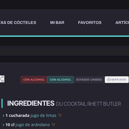
AS DE CÓCTELES
MI BAR
FAVORITOS
ARTÍC
CON ALCOHOL
CON ALCOHOL
ESTADOS UNIDOS
IMPRIMIR
INGREDIENTES
DU COCKTAIL RHETT BUTLER
1 cucharada
jugo de limas
10 cl
jugo de arándano