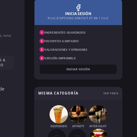
INICIA SESIÓN
PLUS D'OPTIONS GRATUIT ET EN 1 CLIC
INGREDIENTES GUARDADOS
1
ns, nous
FAVORITOS ILIMITADOS
2
VALORACIONES Y OPINIONES
3
VERSIÓN IMPRIMIBLE
4
O A
SO
INICIAR SESIÓN
 de
MISMA CATEGORÍA
VER TODO
DESPERADO
AFFINITY
AFTER EIGHT