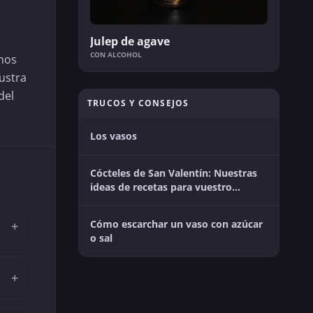
l
Julep de agave
CON ALCOHOL
anos
lustra
del
TRUCOS Y CONSEJOS
Los vasos
Cócteles de San Valentín: Nuestras
ideas de recetas para vuestro
momento en pareja
Cómo escarchar un vaso con azúcar
+
o sal
+