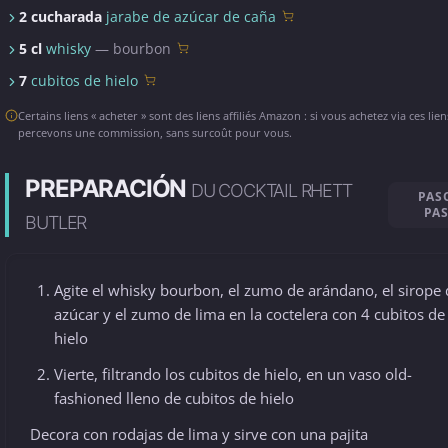
2 cucharada
jarabe de azúcar de caña
5 cl
whisky
— bourbon
7
cubitos de hielo
Certains liens « acheter » sont des liens affiliés Amazon : si vous achetez via ces lie
percevons une commission, sans surcoût pour vous.
PREPARACIÓN
DU COCKTAIL RHETT
PAS
PA
BUTLER
Agite el whisky bourbon, el zumo de arándano, el sirope
azúcar y el zumo de lima en la coctelera con 4 cubitos de
hielo
Vierte, filtrando los cubitos de hielo, en un vaso old-
fashioned lleno de cubitos de hielo
Decora con rodajas de lima y sirve con una pajita