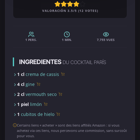
VALORACIÓN 3.5/5 (12 VOTES)
1 PERS.
1 MIN.
7,755 VUES
INGREDIENTES
DU COCKTAIL PARÍS
1 cl
crema de cassis
4 cl
gine
2 cl
vermouth seco
1 piel
limón
1
cubitos de hielo
Certains liens « acheter » sont des liens affiliés Amazon : si vous
achetez via ces liens, nous percevons une commission, sans surcoût
pour vous.