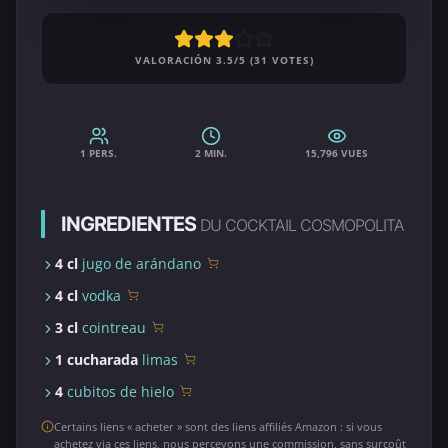
VALORACIÓN 3.5/5 (31 VOTES)
1 PERS.
2 MIN.
15,796 VUES
INGREDIENTES
DU COCKTAIL COSMOPOLITA
4 cl
jugo de arándano
4 cl
vodka
3 cl
cointreau
1 cucharada
limas
4
cubitos de hielo
Certains liens « acheter » sont des liens affiliés Amazon : si vous
achetez via ces liens, nous percevons une commission, sans surcoût