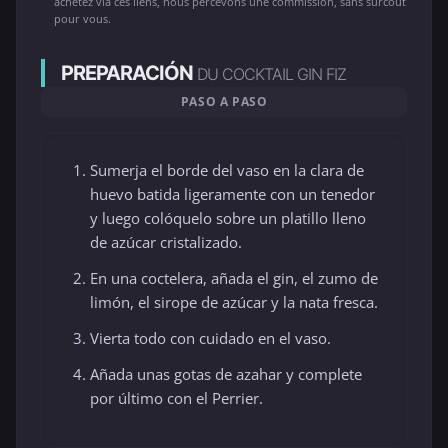
achetez via ces liens, nous percevons une commission, sans surcoût
pour vous.
PREPARACIÓN
DU COCKTAIL GIN FIZ
PASO A PASO
Sumerja el borde del vaso en la clara de
huevo batida ligeramente con un tenedor
y luego colóquelo sobre un platillo lleno
de azúcar cristalizado.
En una coctelera, añada el gin, el zumo de
limón, el sirope de azúcar y la nata fresca.
Vierta todo con cuidado en el vaso.
Añada unas gotas de azahar y complete
por último con el Perrier.