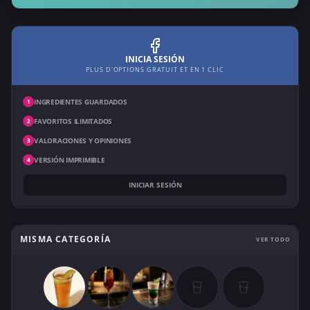
INICIA SESIÓN
PLUS D'OPTIONS GRATUIT ET EN 1 CLIC
INGREDIENTES GUARDADOS
1
FAVORITOS ILIMITADOS
2
VALORACIONES Y OPINIONES
3
VERSIÓN IMPRIMIBLE
4
INICIAR SESIÓN
MISMA CATEGORÍA
VER TODO