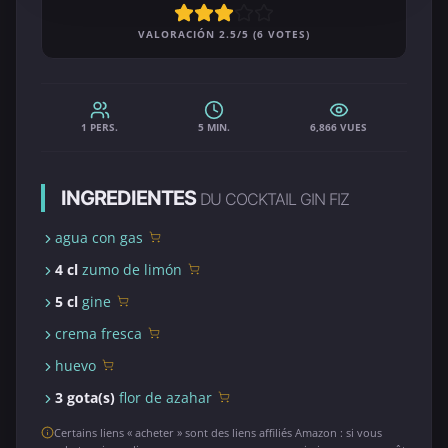
VALORACIÓN 2.5/5 (6 VOTES)
1 PERS.
5 MIN.
6,866 VUES
INGREDIENTES
DU COCKTAIL GIN FIZ
agua con gas
4 cl
zumo de limón
5 cl
gine
crema fresca
huevo
3 gota(s)
flor de azahar
Certains liens « acheter » sont des liens affiliés Amazon : si vous