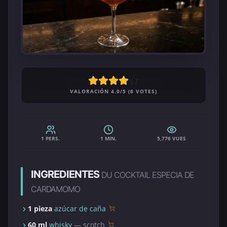
VALORACIÓN 4.0/5 (6 VOTES)
1 PERS.
1 MIN.
5,776 VUES
INGREDIENTES
DU COCKTAIL ESPECIA DE
CARDAMOMO
1 pieza
azúcar de caña
60 ml
whisky
— scotch