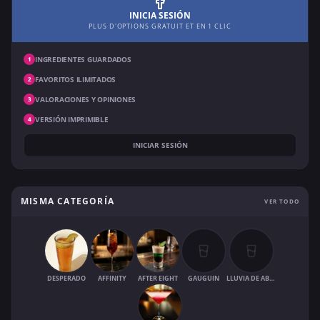
INICIA SESIÓN
PLUS D'OPTIONS GRATUIT ET EN 1 CLIC
INGREDIENTES GUARDADOS
1
FAVORITOS ILIMITADOS
2
VALORACIONES Y OPINIONES
3
VERSIÓN IMPRIMIBLE
4
INICIAR SESIÓN
MISMA CATEGORÍA
VER TODO
DESPERADO
AFFINITY
AFTER EIGHT
GAUGUIN
LLUVIA DE ABRIL