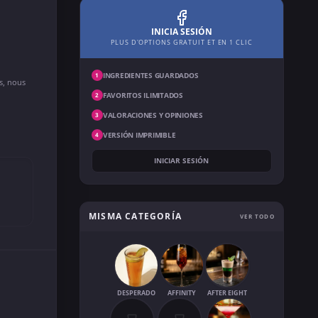
INICIA SESIÓN
PLUS D'OPTIONS GRATUIT ET EN 1 CLIC
INGREDIENTES GUARDADOS
1
ns, nous
FAVORITOS ILIMITADOS
2
VALORACIONES Y OPINIONES
3
VERSIÓN IMPRIMIBLE
4
INICIAR SESIÓN
MISMA CATEGORÍA
VER TODO
DESPERADO
AFFINITY
AFTER EIGHT