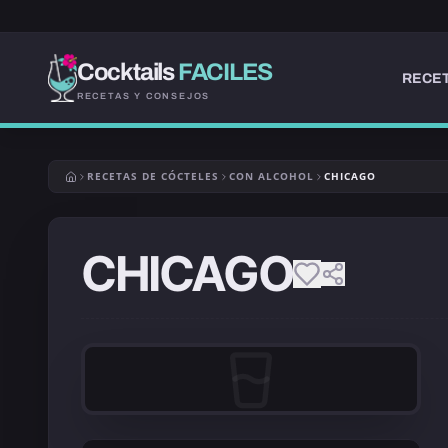
Cocktails
FACILES
RECET
RECETAS Y CONSEJOS
RECETAS DE CÓCTELES
CON ALCOHOL
CHICAGO
CHICAGO