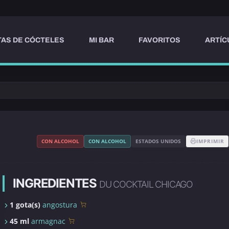
AS DE CÓCTELES
MI BAR
FAVORITOS
ARTÍC
CON ALCOHOL
CON ALCOHOL
ESTADOS UNIDOS
IMPRIMIR
INGREDIENTES
DU COCKTAIL CHICAGO
1 gota(s)
angostura
45 ml
armagnac