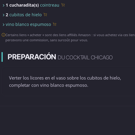
1 cucharadita(s)
cointreau
2
cubitos de hielo
vino blanco espumoso
Certains liens « acheter » sont des liens affiliés Amazon : si vous achetez via ces lie
percevons une commission, sans surcoût pour vous.
PREPARACIÓN
DU COCKTAIL CHICAGO
Verter los licores en el vaso sobre los cubitos de hielo,
completar con vino blanco espumoso.