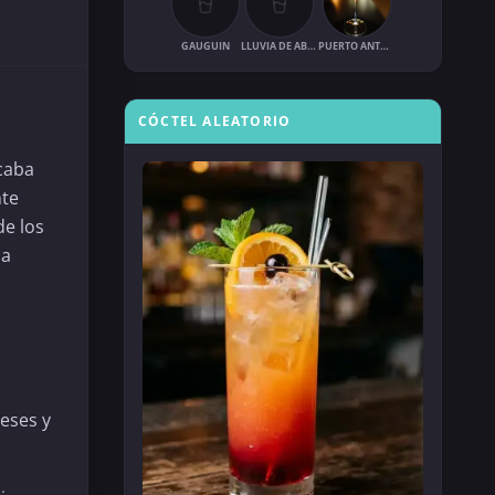
GAUGUIN
LLUVIA DE ABRIL
PUERTO ANTONIO
CÓCTEL ALEATORIO
scaba
nte
e los
la
ceses y