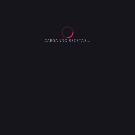
EXTRA-SECO
MARTINI
4.2
3.6
3.6
3.0
4.1
4.5
3.7
CARGANDO RECETAS...