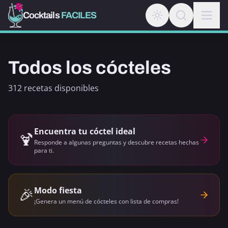
Cocktails
FACILES
Todos los cócteles
312 recetas disponibles
Encuentra tu cóctel ideal
🍹
Responde a algunas preguntas y descubre recetas hechas
para ti.
🎉
Modo fiesta
¡Genera un menú de cócteles con lista de compras!