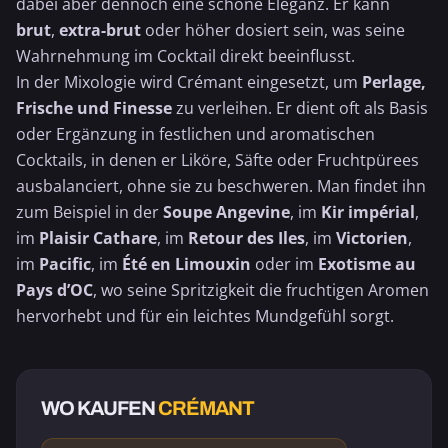
dabei aber dennoch eine schöne Eleganz. Er kann
brut
,
extra-brut
oder höher dosiert sein, was seine
Wahrnehmung im Cocktail direkt beeinflusst.
In der Mixologie wird Crémant eingesetzt, um
Perlage,
Frische und Finesse
zu verleihen. Er dient oft als Basis
oder Ergänzung in festlichen und aromatischen
Cocktails, in denen er Liköre, Säfte oder Fruchtpürees
ausbalanciert, ohne sie zu beschweren. Man findet ihn
zum Beispiel in der
Soupe Angevine
, im
Kir impérial
,
im
Plaisir Cathare
, im
Retour des Iles
, im
Victorien
,
im
Pacific
, im
Été en Limouxin
oder im
Exotisme au
Pays d’OC
, wo seine Spritzigkeit die fruchtigen Aromen
hervorhebt und für ein leichtes Mundgefühl sorgt.
WO KAUFEN
CRÉMANT