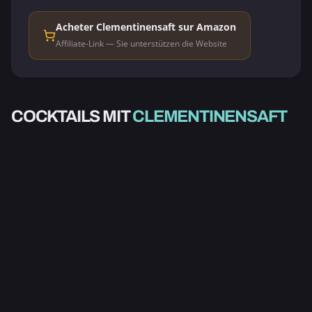
Acheter Clementinensaft sur Amazon
Affiliate-Link — Sie unterstützen die Website
ALKOHOLISCH
WEIHNACHTS-
COCKTAILS MIT
CLEMENTINENSAFT
SANGRIA
3.0