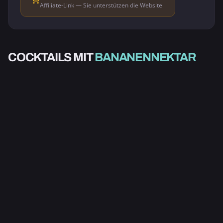
Affiliate-Link — Sie unterstützen die Website
ALKOHOLFREI
ALKOHOLFREI
COCKTAILS MIT
BANANENNEKTAR
ALKOHOLISCH
BANK
KORNBLUME
ETNA
1.0