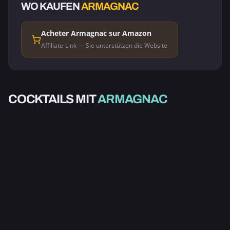
WO KAUFEN
ARMAGNAC
Acheter Armagnac sur Amazon
Affiliate-Link — Sie unterstützen die Website
ALKOHOLISCH
ALKOHOLISCH
COCKTAILS MIT
ARMAGNAC
ALKOHOLISCH
BRANDY CRUSTA
CHICAGO
COPACABANA
3.0