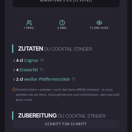
BEWERTUNG 3.3/5 (12 VOTES)
1 PERS.
2 MIN.
11,080 VUES
ZUTATEN
DU COCKTAIL STINGER
4 cl
Cognac
4
Eiswürfel
2 cl
weißer Pfefferminzlikör
Certains liens « acheter » sont des liens affiliés Amazon : si vous
achetez via ces liens, nous percevons une commission, sans surcoût
pour vous.
ZUBEREITUNG
DU COCKTAIL STINGER
SCHRITT FÜR SCHRITT