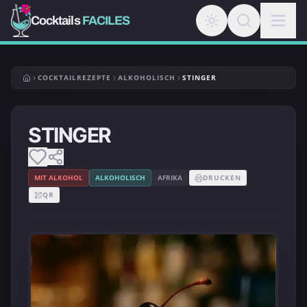
Cocktails
FACILES
COCKTAILREZEPTE
ALKOHOLISCH
STINGER
STINGER
MIT ALKOHOL
ALKOHOLISCH
AFRIKA
DRUCKEN
QR