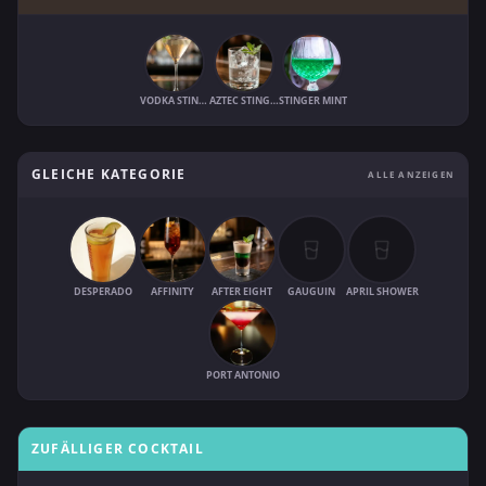
VODKA STINGER
AZTEC STINGER
STINGER MINT
GLEICHE KATEGORIE
ALLE ANZEIGEN
DESPERADO
AFFINITY
AFTER EIGHT
GAUGUIN
APRIL SHOWER
PORT ANTONIO
ZUFÄLLIGER COCKTAIL