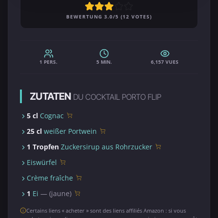
BEWERTUNG 3.0/5 (12 VOTES)
1 PERS.
5 MIN.
6,157 VUES
ZUTATEN
DU COCKTAIL PORTO FLIP
5 cl
Cognac
25 cl
weißer Portwein
1 Tropfen
Zuckersirup aus Rohrzucker
Eiswürfel
Crème fraîche
1
Ei
— (jaune)
Certains liens « acheter » sont des liens affiliés Amazon : si vous