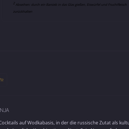
2
Abseihen: durch ein Barsieb in das Glas gießen, Eiswürfel und Fruchtfleisch
zurückhalten
ANJA
ocktails auf Wodkabasis, in der die russische Zutat als kultu