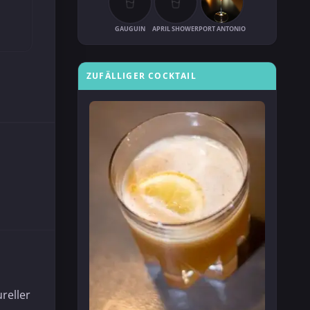
GAUGUIN
APRIL SHOWER
PORT ANTONIO
ZUFÄLLIGER COCKTAIL
reller