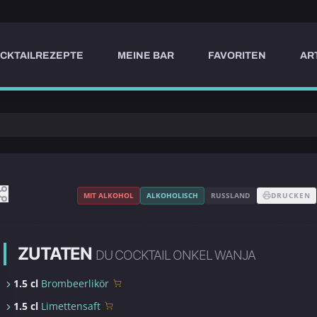
CKTAILREZEPTE
MEINE BAR
FAVORITEN
AR
MIT ALKOHOL
ALKOHOLISCH
RUSSLAND
DRUCKEN
ZUTATEN
DU COCKTAIL ONKEL WANJA
1.5 cl
Brombeerlikör
1.5 cl
Limettensaft