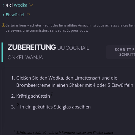
4 cl
Wodka
Eiswürfel
Certains liens « acheter » sont des liens affiliés Amazon : si vous achetez via ces lie
percevons une commission, sans surcoût pour vous.
ZUBEREITUNG
DU COCKTAIL
SCHRITT 
SCHRIT
ONKEL WANJA
Gießen Sie den Wodka, den Limettensaft und die
Brombeercreme in einen Shaker mit 4 oder 5 Eiswürfeln
1
Kräftig schütteln
2
in ein gekühltes Stielglas abseihen
1
Schütteln: schütteln, bis sich Kondenswasser am Shaker bildet