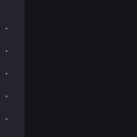
+
+
+
+
+