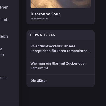
 eher
Disaronno Sour
ALKOHOLISCH
 mit,
TIPPS & TRICKS
leich
Valentins-Cocktails: Unsere
ße
Rezeptideen für Ihren romantischen
nen
Moment zu zweit
Wie man ein Glas mit Zucker oder
Salz rimmt
rast
Die Gläser