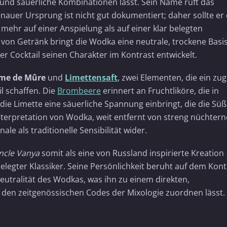
e und säuerliche Kombinationen lässt. Sein Name ruft das
enauer Ursprung ist nicht gut dokumentiert; daher sollte er
 mehr auf einer Anspielung als auf einer klar belegten
von Getränk bringt die Wodka eine neutrale, trockene Basis
r Cocktail seinen Charakter im Kontrast entwickelt.
me de Mûre
und
Limettensaft
, zwei Elementen, die ein zug
l schaffen. Die
Brombeere
erinnert an Fruchtliköre, die in
ie Limette eine säuerliche Spannung einbringt, die die Sü
nterpretation von Wodka, weit entfernt von streng nüchter
le als traditionelle Sensibilität wider.
ncle Vanya
somit als eine von Russland inspirierte Kreation
elegter Klassiker. Seine Persönlichkeit beruht auf dem Kont
Neutralität des Wodkas, was ihn zu einem direkten,
 den zeitgenössischen Codes der Mixologie zuordnen lässt.