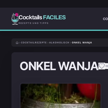
Cocktails
FACILES
CO
REZEPTE UND TIPPS
COCKTAILREZEPTE
ALKOHOLISCH
ONKEL WANJA
ONKEL WANJA