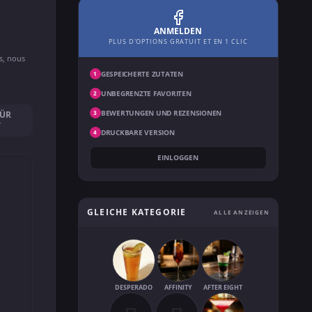
ANMELDEN
PLUS D'OPTIONS GRATUIT ET EN 1 CLIC
ns, nous
GESPEICHERTE ZUTATEN
1
UNBEGRENZTE FAVORITEN
2
BEWERTUNGEN UND REZENSIONEN
FÜR
3
T
DRUCKBARE VERSION
4
EINLOGGEN
GLEICHE KATEGORIE
ALLE ANZEIGEN
DESPERADO
AFFINITY
AFTER EIGHT