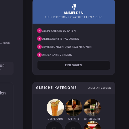
ANMELDEN
PLUS D'OPTIONS GRATUIT ET EN 1 CLIC
GESPEICHERTE ZUTATEN
1
UNBEGRENZTE FAVORITEN
2
ns, nous
BEWERTUNGEN UND REZENSIONEN
3
DRUCKBARE VERSION
4
EINLOGGEN
FÜR
T
GLEICHE KATEGORIE
ALLE ANZEIGEN
den
DESPERADO
AFFINITY
AFTER EIGHT