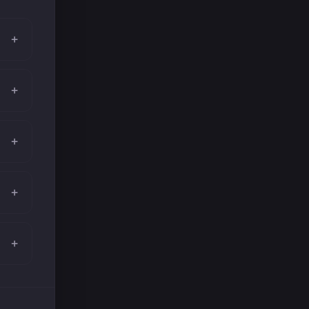
+
+
+
+
+