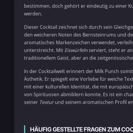
bestimmen, doch gehört er eindeutig zu einer Ku
werden.
Dieser Cocktail zeichnet sich durch sein Gleich
den weicheren Noten des Bernsteinrums und d
aromatisches Markenzeichen verwendet, verleiht
unterstreicht. Mit
Eiswürfeln
serviert, steht er a
traditionellem Geist, aber an die zeitgenössisc
In der Cocktailwelt erinnert der Milk Punch somi
Ästhetik. Er spiegelt eine Vorliebe für weiche T
mit einer kulturellen Identität, die mit europäi
von Spirituosen abmildern konnte. Es ist ein ch
seiner
Textur
und seinem aromatischen Profil en
HÄUFIG GESTELLTE FRAGEN ZUM CO