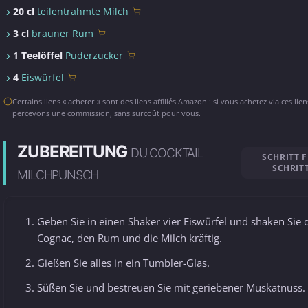
20 cl
teilentrahmte Milch
3 cl
brauner Rum
1 Teelöffel
Puderzucker
4
Eiswürfel
Certains liens « acheter » sont des liens affiliés Amazon : si vous achetez via ces lie
percevons une commission, sans surcoût pour vous.
ZUBEREITUNG
DU COCKTAIL
SCHRITT 
SCHRIT
MILCHPUNSCH
Geben Sie in einen Shaker vier Eiswürfel und shaken Sie 
Cognac, den Rum und die Milch kräftig.
Gießen Sie alles in ein Tumbler-Glas.
Süßen Sie und bestreuen Sie mit geriebener Muskatnuss.