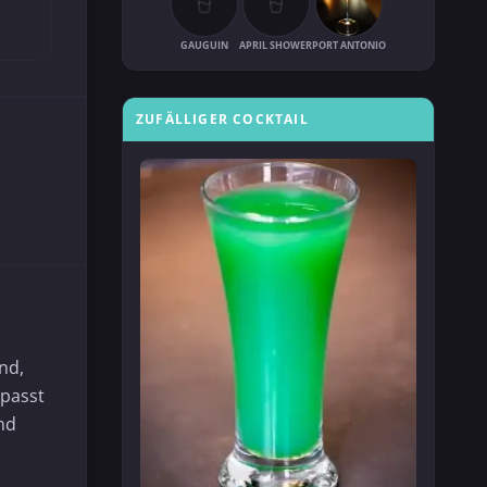
GAUGUIN
APRIL SHOWER
PORT ANTONIO
ZUFÄLLIGER COCKTAIL
nd,
epasst
nd