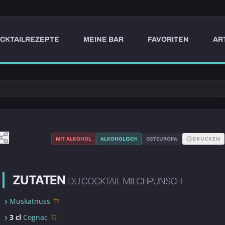
CKTAILREZEPTE
MEINE BAR
FAVORITEN
AR
MIT ALKOHOL
ALKOHOLISCH
OSTEUROPA
DRUCKEN
ZUTATEN
DU COCKTAIL MILCHPUNSCH
Muskatnuss
3 cl
Cognac