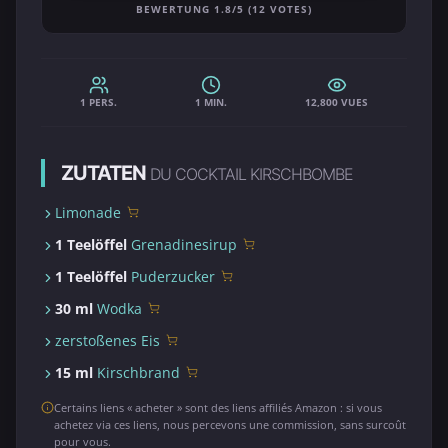
BEWERTUNG 1.8/5 (12 VOTES)
1 PERS.
1 MIN.
12,800 VUES
ZUTATEN
DU COCKTAIL KIRSCHBOMBE
Limonade
1 Teelöffel
Grenadinesirup
1 Teelöffel
Puderzucker
30 ml
Wodka
zerstoßenes Eis
15 ml
Kirschbrand
Certains liens « acheter » sont des liens affiliés Amazon : si vous
achetez via ces liens, nous percevons une commission, sans surcoût
pour vous.