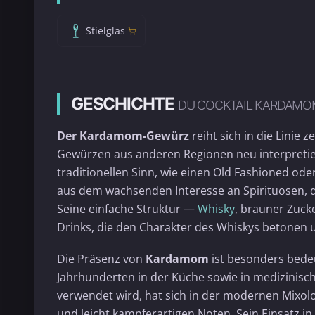
Stielglas
GESCHICHTE
DU COCKTAIL KARDAM
Der Kardamom-Gewürz
reiht sich in die Linie 
Gewürzen aus anderen Regionen neu interpretiere
traditionellen Sinn, wie einen Old Fashioned ode
aus dem wachsenden Interesse an Spirituosen, d
Seine einfache Struktur —
Whisky
, brauner Zuck
Drinks, die den Charakter des Whiskys betonen u
Die Präsenz von
Kardamom
ist besonders bede
Jahrhunderten in der Küche sowie in medizinisc
verwendet wird, hat sich in der modernen Mixolog
und leicht kampferartigen Noten. Sein Einsatz in