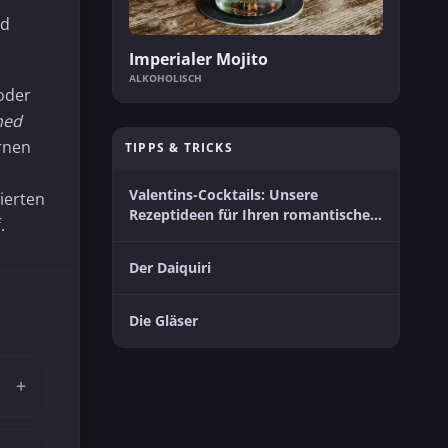
nd
Imperialer Mojito
ALKOHOLISCH
 oder
hed
rnen
TIPPS & TRICKS
Valentins-Cocktails: Unsere
ierten
Rezeptideen für Ihren romantischen
.
Moment zu zweit
Der Daiquiri
Die Gläser
+