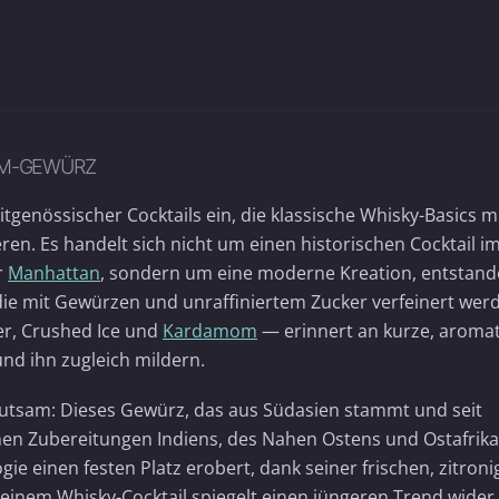
OM-GEWÜRZ
zeitgenössischer Cocktails ein, die klassische Whisky-Basics m
n. Es handelt sich nicht um einen historischen Cocktail i
r
Manhattan
, sondern um eine moderne Kreation, entstan
ie mit Gewürzen und unraffiniertem Zucker verfeinert wer
er, Crushed Ice und
Kardamom
— erinnert an kurze, aroma
nd ihn zugleich mildern.
utsam: Dieses Gewürz, das aus Südasien stammt und seit
hen Zubereitungen Indiens, des Nahen Ostens und Ostafrik
ie einen festen Platz erobert, dank seiner frischen, zitron
 einem Whisky-Cocktail spiegelt einen jüngeren Trend wider,