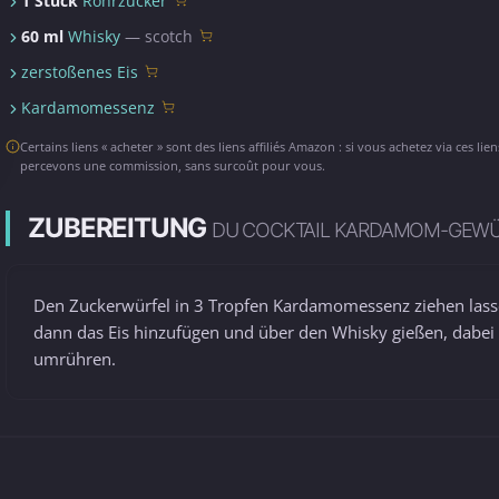
1 Stück
Rohrzucker
60 ml
Whisky
— scotch
zerstoßenes Eis
Kardamomessenz
Certains liens « acheter » sont des liens affiliés Amazon : si vous achetez via ces lie
percevons une commission, sans surcoût pour vous.
ZUBEREITUNG
DU COCKTAIL KARDAMOM-GEW
Den Zuckerwürfel in 3 Tropfen Kardamomessenz ziehen lass
dann das Eis hinzufügen und über den Whisky gießen, dabei
umrühren.