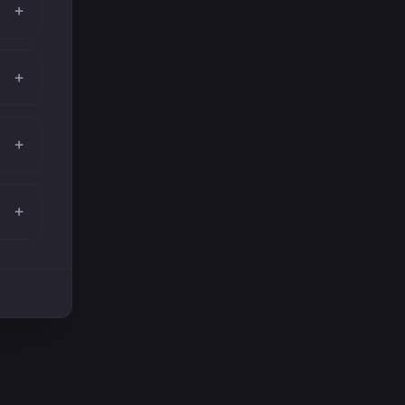
+
+
+
+