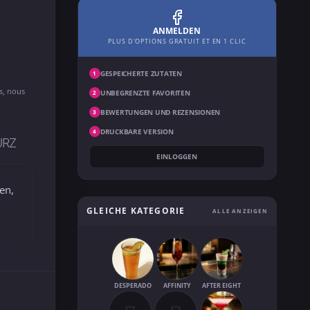
ANMELDEN
PLUS D'OPTIONS GRATUIT ET EN 1 CLIC
GESPEICHERTE ZUTATEN
1
ns, nous
UNBEGRENZTE FAVORITEN
2
BEWERTUNGEN UND REZENSIONEN
3
DRUCKBARE VERSION
4
ÜRZ
EINLOGGEN
en,
GLEICHE KATEGORIE
ALLE ANZEIGEN
DESPERADO
AFFINITY
AFTER EIGHT