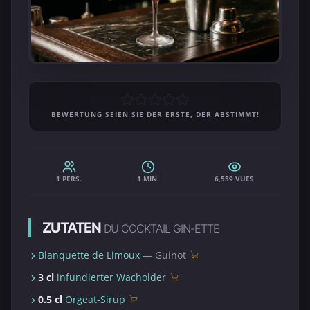
BEWERTUNG SEIEN SIE DER ERSTE, DER ABSTIMMT!
1 PERS.
1 MIN.
6,559 VUES
ZUTATEN
DU COCKTAIL GIN-ETTE
Blanquette de Limoux
— Guinot
3 cl
infundierter Wacholder
0.5 cl
Orgeat-Sirup