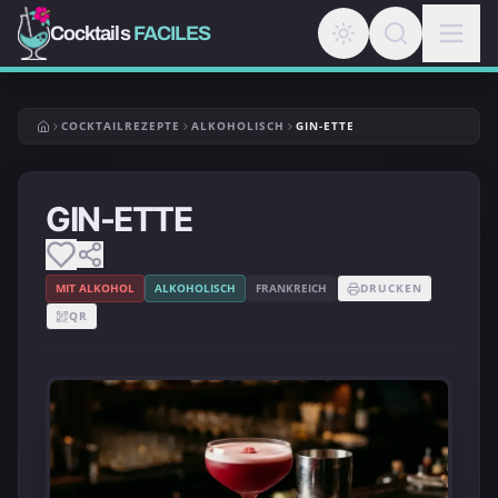
Cocktails
FACILES
COCKTAILREZEPTE
ALKOHOLISCH
GIN-ETTE
GIN-ETTE
MIT ALKOHOL
ALKOHOLISCH
FRANKREICH
DRUCKEN
QR