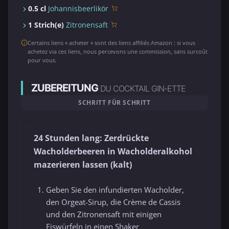
0.5 cl
Johannisbeerlikör
1 Strich(e)
Zitronensaft
Certains liens « acheter » sont des liens affiliés Amazon : si vous
achetez via ces liens, nous percevons une commission, sans surcoût
pour vous.
ZUBEREITUNG
DU COCKTAIL GIN-ETTE
SCHRITT FÜR SCHRITT
24 Stunden lang: Zerdrückte
Wacholderbeeren in Wacholderalkohol
mazerieren lassen (kalt)
Geben Sie den infundierten Wacholder,
den Orgeat-Sirup, die Crème de Cassis
und den Zitronensaft mit einigen
Eiswürfeln in einen Shaker