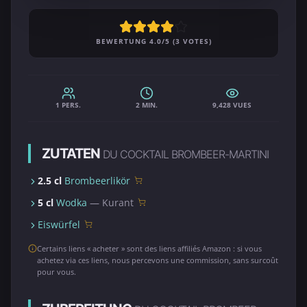
BEWERTUNG 4.0/5 (3 VOTES)
1 PERS.
2 MIN.
9,428 VUES
ZUTATEN
DU COCKTAIL BROMBEER-MARTINI
2.5 cl
Brombeerlikör
5 cl
Wodka
— Kurant
Eiswürfel
Certains liens « acheter » sont des liens affiliés Amazon : si vous
achetez via ces liens, nous percevons une commission, sans surcoût
pour vous.