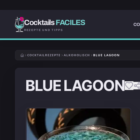
Cocktails
FACILES
CO
REZEPTE UND TIPPS
COCKTAILREZEPTE
ALKOHOLISCH
BLUE LAGOON
BLUE LAGOON