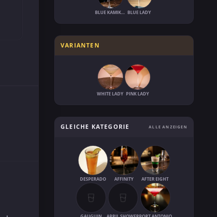
BLUE KAMIKAZE
BLUE LADY
VARIANTEN
WHITE LADY
PINK LADY
GLEICHE KATEGORIE
ALLE ANZEIGEN
DESPERADO
AFFINITY
AFTER EIGHT
GAUGUIN
APRIL SHOWER
PORT ANTONIO