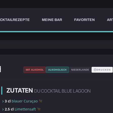
CKTAILREZEPTE
MEINE BAR
FAVORITEN
AR
MIT ALKOHOL
ALKOHOLISCH
NIEDERLANDE
DRUCKEN
ZUTATEN
DU COCKTAIL BLUE LAGOON
3 cl
blauer Curaçao
2.5 cl
Limettensaft