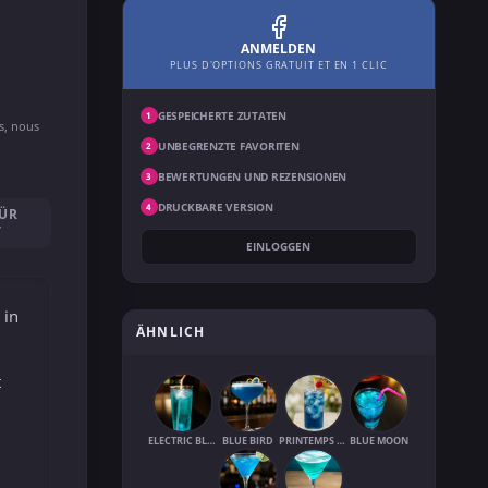
ANMELDEN
PLUS D'OPTIONS GRATUIT ET EN 1 CLIC
GESPEICHERTE ZUTATEN
1
ns, nous
UNBEGRENZTE FAVORITEN
2
BEWERTUNGEN UND REZENSIONEN
3
DRUCKBARE VERSION
4
FÜR
T
EINLOGGEN
 in
ÄHNLICH
t
ELECTRIC BLUE
BLUE BIRD
PRINTEMPS BLEU
BLUE MOON