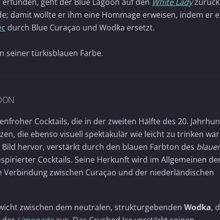
r erfunden, geht der Blue Lagoon auf den
White Lady
zurück
de; damit wollte er ihm eine Hommage erweisen, indem er e
ec
durch Blue Curaçao und Wodka ersetzt.
 seiner türkisblauen Farbe.
OON
nfroher Cocktails, die in der zweiten Hälfte des 20. Jahrhu
n, die ebenso visuell spektakulär wie leicht zu trinken war
s Bild hervor, verstärkt durch den blauen Farbton des
blaue
spirierter Cocktails. Seine Herkunft wird im Allgemeinen de
ie Verbindung zwischen Curaçao und der niederländischen
gewicht zwischen dem neutralen, strukturgebenden
Wodka
, 