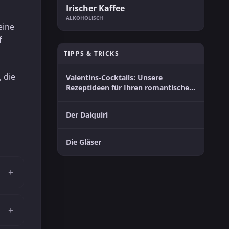
Irischer Kaffee
ALKOHOLISCH
eine
f
TIPPS & TRICKS
, die
Valentins-Cocktails: Unsere
Rezeptideen für Ihren romantischen
Moment zu zweit
Der Daiquiri
Die Gläser
+
+