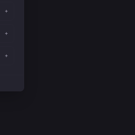
+
+
+