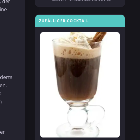
, der
ine
ZUFÄLLIGER COCKTAIL
nderts
en.
n
n
der