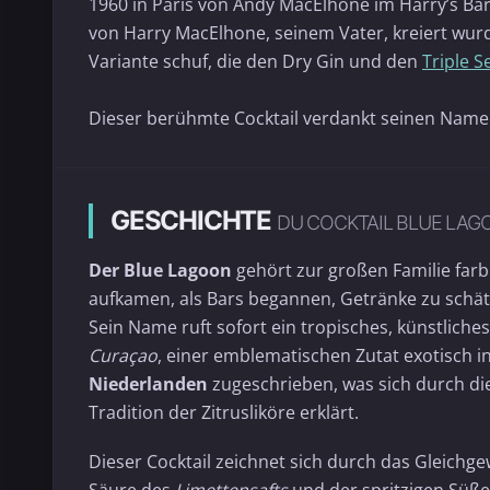
1960 in Paris von Andy MacElhone im Harry’s Ba
von Harry MacElhone, seinem Vater, kreiert wur
Variante schuf, die den Dry Gin und den
Triple S
Dieser berühmte Cocktail verdankt seinen Namen
GESCHICHTE
DU COCKTAIL BLUE LAG
Der Blue Lagoon
gehört zur großen Familie farbe
aufkamen, als Bars begannen, Getränke zu schätze
Sein Name ruft sofort ein tropisches, künstliche
Curaçao
, einer emblematischen Zutat exotisch in
Niederlanden
zugeschrieben, was sich durch d
Tradition der Zitrusliköre erklärt.
Dieser Cocktail zeichnet sich durch das Gleich