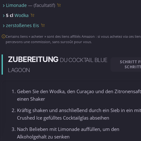
Limonade
— (facultatif)
5 cl
Wodka
zerstoßenes Eis
Certains liens « acheter » sont des liens affiliés Amazon : si vous achetez via ces lie
percevons une commission, sans surcoût pour vous.
ZUBEREITUNG
DU COCKTAIL BLUE
SCHRITT 
SCHRIT
LAGOON
Geben Sie den Wodka, den Curaçao und den Zitronensaft
einen Shaker
Kräftig shaken und anschließend durch ein Sieb in ein mi
Crushed Ice gefülltes Cocktailglas abseihen
Nach Belieben mit Limonade auffüllen, um den
Alkoholgehalt zu senken