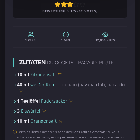
BEWERTUNG 3.1/5 (42 VOTES)
1 PERS.
1 MIN.
12,954 VUES
ZUTATEN
DU COCKTAIL BACARDI-BLÜTE
10 ml
Zitronensaft
40 ml
weißer Rum
— cubain (havana club, bacardi)
1 Teelöffel
Puderzucker
3
Eiswürfel
10 ml
Orangensaft
Certains liens « acheter » sont des liens affiliés Amazon : si vous
achetez via ces liens, nous percevons une commission, sans surcoût