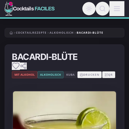
Cocktails
FACILES
COCKTAILREZEPTE
ALKOHOLISCH
BACARDI-BLÜTE
BACARDI-BLÜTE
MIT ALKOHOL
ALKOHOLISCH
KUBA
DRUCKEN
QR