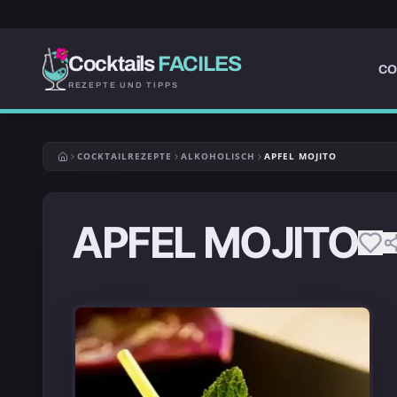
Cocktails
FACILES
CO
REZEPTE UND TIPPS
COCKTAILREZEPTE
ALKOHOLISCH
APFEL MOJITO
APFEL MOJITO