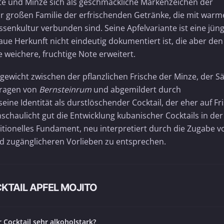
te und Minze sich als geschmackliche Markenzeichen der
ur großen Familie der erfrischenden Getränke, die mit war
senkultur verbunden sind. Seine Apfelvariante ist eine jün
e Herkunft nicht eindeutig dokumentiert ist, die aber den
e weichere, fruchtige Note erweitert.
hgewicht zwischen der pflanzlichen Frische der Minze, der S
tragen von
Bernsteinrum
und abgemildert durch
eine Identität als durstlöschender Cocktail, der eher auf Fr
anschaulicht gut die Entwicklung kubanischer Cocktails in der
ditionelles Fundament, neu interpretiert durch die Zugabe v
d zugänglicheren Vorlieben zu entsprechen.
KTAIL APFEL MOJITO
er Cocktail sehr alkoholstark?