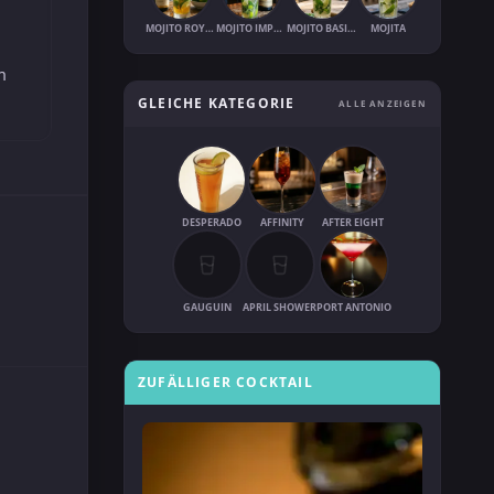
MOJITO ROYAL
MOJITO IMPERIAL
MOJITO BASILIC
MOJITA
m
GLEICHE KATEGORIE
ALLE ANZEIGEN
DESPERADO
AFFINITY
AFTER EIGHT
GAUGUIN
APRIL SHOWER
PORT ANTONIO
ZUFÄLLIGER COCKTAIL