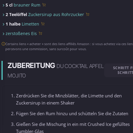
5 cl
brauner Rum
2 Teelöffel
Zuckersirup aus Rohrzucker
1 halbe
Limetten
zerstoßenes Eis
Certains liens « acheter » sont des liens affiliés Amazon : si vous achetez via ces lie
percevons une commission, sans surcoût pour vous.
ZUBEREITUNG
DU COCKTAIL APFEL
SCHRITT 
SCHRIT
MOJITO
Zerdrücken Sie die Minzblätter, die Limette und den
Zuckersirup in einem Shaker
Fügen Sie den Rum hinzu und schütteln Sie die Zutaten
Gießen Sie die Mischung in ein mit Crushed Ice gefülltes
Tumbler-Glas