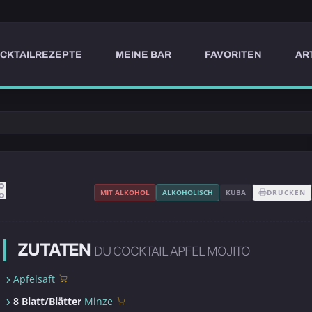
CKTAILREZEPTE
MEINE BAR
FAVORITEN
AR
MIT ALKOHOL
ALKOHOLISCH
KUBA
DRUCKEN
ZUTATEN
DU COCKTAIL APFEL MOJITO
Apfelsaft
8 Blatt/Blätter
Minze