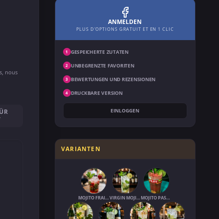
ANMELDEN
PLUS D'OPTIONS GRATUIT ET EN 1 CLIC
GESPEICHERTE ZUTATEN
1
UNBEGRENZTE FAVORITEN
2
ns, nous
BEWERTUNGEN UND REZENSIONEN
3
DRUCKBARE VERSION
4
EINLOGGEN
FÜR
T
VARIANTEN
MOJITO FRAISE
VIRGIN MOJITO
MOJITO PASTÈQUE