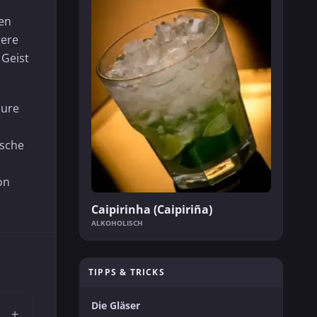
men
gere
 Geist
äure
ische
on
Caipirinha (Caipiriña)
ALKOHOLISCH
TIPPS & TRICKS
Die Gläser
+