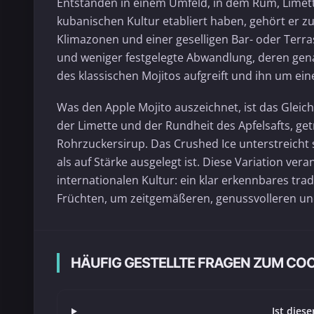
Entstanden in einem Umfeld, in dem Rum, Limet
kubanischen Kultur etabliert haben, gehört er z
Klimazonen und einer geselligen Bar- oder Terras
und weniger festgelegte Abwandlung, deren genau
des klassischen Mojitos aufgreift und ihn um ein
Was den Apple Mojito auszeichnet, ist das Gleic
der Limette und der Rundheit des Apfelsafts, ge
Rohrzuckersirup. Das Crushed Ice unterstreicht s
als auf Stärke ausgelegt ist. Diese Variation ver
internationalen Kultur: ein klar erkennbares tra
Früchten, um zeitgemäßeren, genussvolleren un
HÄUFIG GESTELLTE FRAGEN ZUM COC
Ist dies