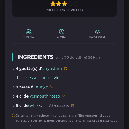
NOTE 3.0/5 (3 VOTES)
1 PERS.
2 MIN.
5,972 VUES
INGRÉDIENTS
DU COCKTAIL ROB ROY
4 goutte(s) d'
angostura
1
cerises à l'eau de vie
1 zeste d'
orange
4 cl de
vermouth rosso
5 cl de
whisky
— Ã©cossais
Certains liens « acheter » sont des liens affiliés Amazon : si vous
achetez via ces liens, nous percevons une commission, sans surcoût
pour vous.