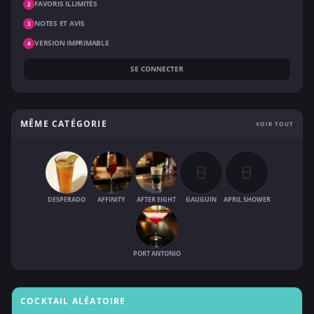
FAVORIS ILLIMITÉS
2
NOTES ET AVIS
3
VERSION IMPRIMABLE
4
SE CONNECTER
MÊME CATÉGORIE
VOIR TOUT
DESPERADO
AFFINITY
AFTER EIGHT
GAUGUIN
APRIL SHOWER
PORT ANTONIO
COCKTAIL ALÉATOIRE