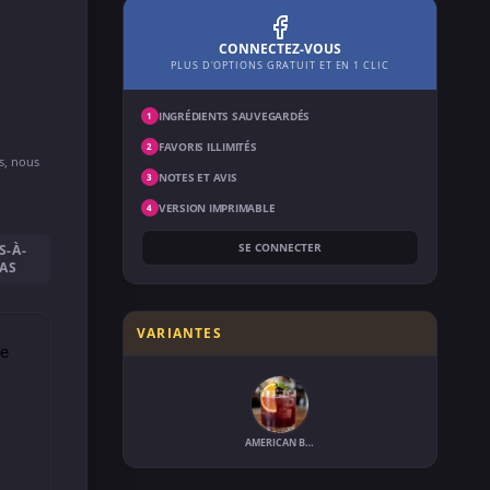
CONNECTEZ-VOUS
PLUS D'OPTIONS GRATUIT ET EN 1 CLIC
INGRÉDIENTS SAUVEGARDÉS
1
FAVORIS ILLIMITÉS
2
ns, nous
NOTES ET AVIS
3
VERSION IMPRIMABLE
4
SE CONNECTER
S-À-
AS
VARIANTES
le
AMERICAN BISHOP