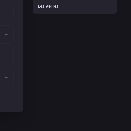
Les Verres
+
+
+
+