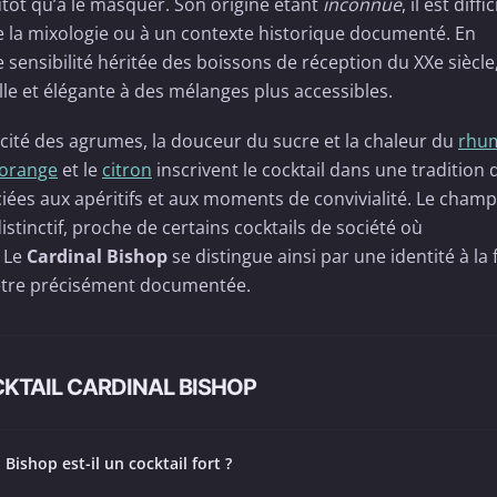
lutôt qu’à le masquer. Son origine étant
inconnue
, il est diffi
de la mixologie ou à un contexte historique documenté. En
ensibilité héritée des boissons de réception du XXe siècle,
e et élégante à des mélanges plus accessibles.
vivacité des agrumes, la douceur du sucre et la chaleur du
rhu
orange
et le
citron
inscrivent le cocktail dans une tradition 
iées aux apéritifs et aux moments de convivialité. Le cham
istinctif, proche de certains cocktails de société où
. Le
Cardinal Bishop
se distingue ainsi par une identité à la 
e être précisément documentée.
KTAIL CARDINAL BISHOP
 Bishop est-il un cocktail fort ?