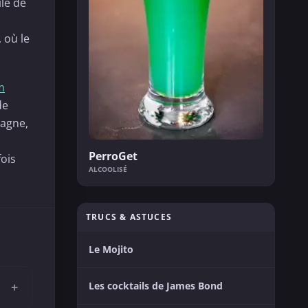
cile de
 où le
m
de
pagne,
PerroGet
fois
ALCOOLISÉ
TRUCS & ASTUCES
Le Mojito
Les cocktails de James Bond
+