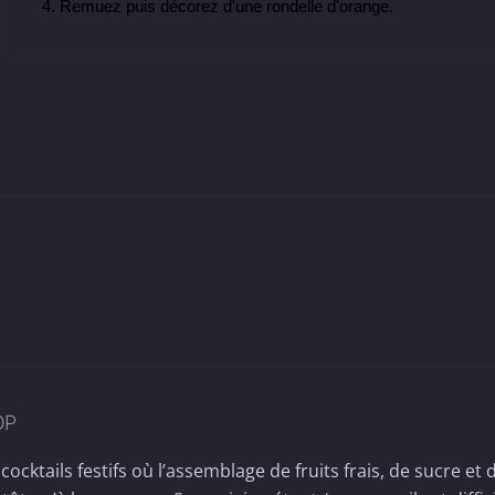
Remuez puis décorez d'une rondelle d'orange.
OP
cocktails festifs où l’assemblage de fruits frais, de sucre et 