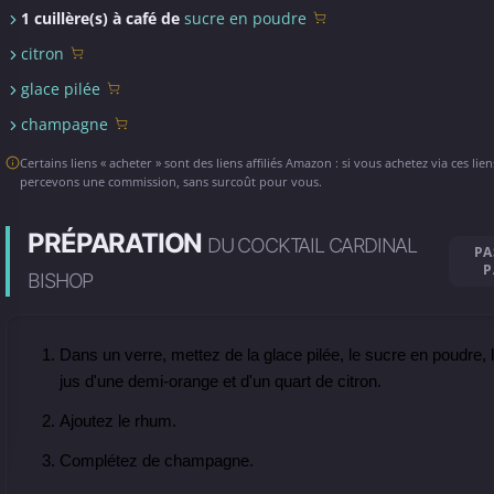
1 cuillère(s) à café de
sucre en poudre
citron
glace pilée
champagne
Certains liens « acheter » sont des liens affiliés Amazon : si vous achetez via ces lie
percevons une commission, sans surcoût pour vous.
PRÉPARATION
DU COCKTAIL CARDINAL
PA
P
BISHOP
Dans un verre, mettez de la glace pilée, le sucre en poudre, 
jus d'une demi-orange et d'un quart de citron.
Ajoutez le rhum.
Complétez de champagne.