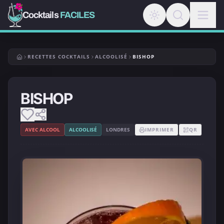
Cocktails
FACILES
RECETTES COCKTAILS
ALCOOLISÉ
BISHOP
BISHOP
AVEC ALCOOL
ALCOOLISÉ
LONDRES
IMPRIMER
QR