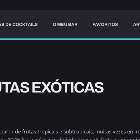
AS DE COCKTAILS
O MEU BAR
FAVORITOS
AR
UTAS EXÓTICAS
artir de frutas tropicais e subtropicais, muitas vezes em
o 100% fruta, néctar ou bebida à base de fruta, com um teo