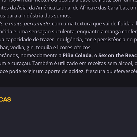
ntes da Ásia, da América Latina, de África e das Caraíbas,
s para a indústria dos sumos.
ido e muito perfumado
, com uma textura que vai de fluida 
tida e uma sensação suculenta, enquanto a manga confere
ua capacidade de trazer indulgência, cor e persistência no
ar, vodka, gin,
tequila
e licores cítricos.
mporâneos, nomeadamente a
Piña Colada
, o
Sex on the Bea
rum e curaçau. Também é utilizado em receitas sem álcool, o
oce pode exigir um aporte de acidez, frescura ou efervesc
ICAS