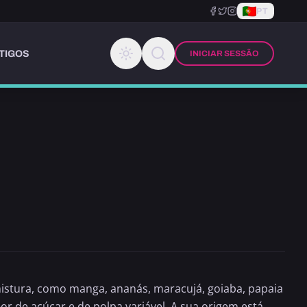
PT
TIGOS
INICIAR SESSÃO
 mistura, como manga, ananás,
maracujá
, goiaba, papaia
r de açúcar e de polpa variável. A sua origem está