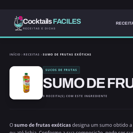
Cocktails
FACILES
RECEIT
RECEITAS E DICAS
INÍCIO
RECEITAS
SUMO DE FRUTAS EXÓTICAS
SUCOS DE FRUTAS
SUMO DE FR
0 RECEITA(S) COM ESTE INGREDIENTE
O
sumo de frutas exóticas
designa um sumo obtido a p
ou até lichia. Conforme a sua composição, pode ser sum