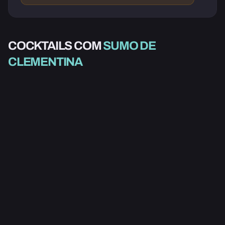
COCKTAILS COM
SUMO DE
ALCOÓLICO
CLEMENTINA
SANGRIA DE NATAL
3.0