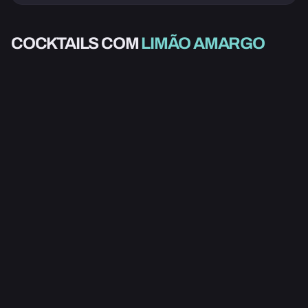
ALCOÓLICO
COCKTAILS COM
LIMÃO AMARGO
FRANCÊS AZUL
2.2