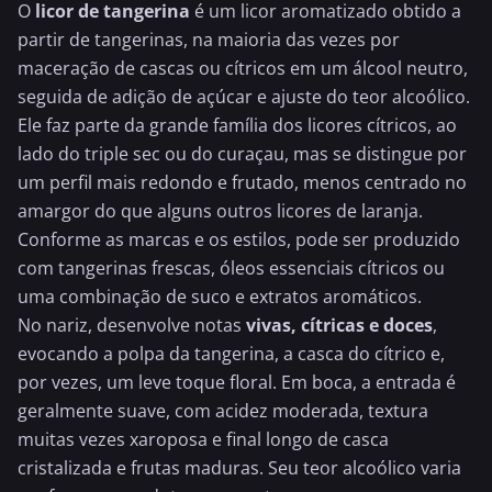
O
licor de tangerina
é um licor aromatizado obtido a
partir de
tangerinas
, na maioria das vezes por
maceração de cascas ou cítricos em um álcool neutro,
seguida de adição de açúcar e ajuste do teor alcoólico.
Ele faz parte da grande família dos licores cítricos, ao
lado do
triple sec
ou do curaçau, mas se distingue por
um perfil mais redondo e frutado, menos centrado no
amargor do que alguns outros licores de
laranja
.
Conforme as marcas e os estilos, pode ser produzido
com tangerinas frescas, óleos essenciais cítricos ou
uma combinação de suco e extratos aromáticos.
No nariz, desenvolve notas
vivas, cítricas e doces
,
evocando a polpa da tangerina, a casca do cítrico e,
por vezes, um leve toque floral. Em boca, a entrada é
geralmente suave, com acidez moderada, textura
muitas vezes xaroposa e final longo de casca
cristalizada e frutas maduras. Seu teor alcoólico varia