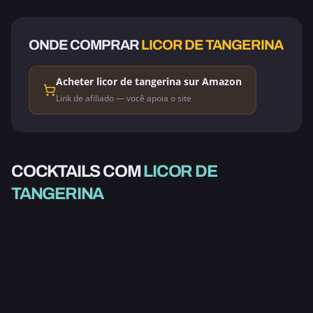
ONDE COMPRAR
LICOR DE TANGERINA
Acheter licor de tangerina sur Amazon
Link de afiliado — você apoia o site
COCKTAILS COM
LICOR DE
ALCOÓLICO
TANGERINA
WATERLOO
2.0