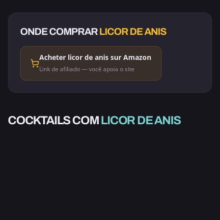
ONDE COMPRAR
LICOR DE ANIS
Acheter licor de anis sur Amazon
Link de afiliado — você apoia o site
ALCOÓLICO
COCKTAILS COM
LICOR DE ANIS
LOIRA TONTA
2.0