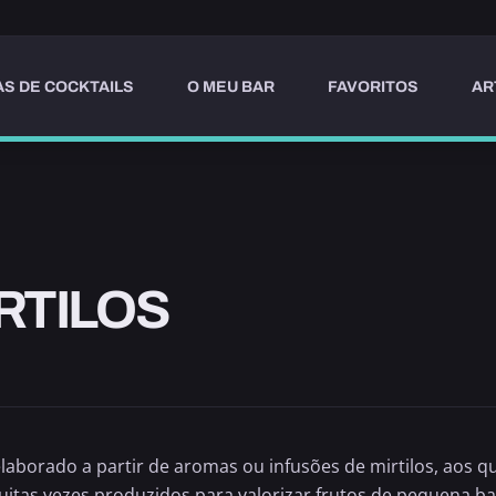
AS DE COCKTAILS
O MEU BAR
FAVORITOS
AR
RTILOS
elaborado a partir de aromas ou infusões de mirtilos, aos 
muitas vezes produzidos para valorizar frutos de pequena ba