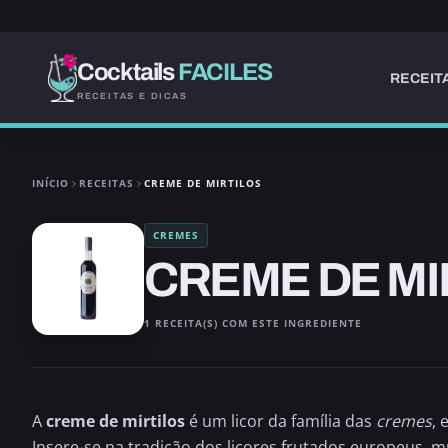
Cocktails
FACILES
RECEIT
RECEITAS E DICAS
INÍCIO
RECEITAS
CREME DE MIRTILOS
CREMES
CREME DE MI
1 RECEITA(S) COM ESTE INGREDIENTE
A
creme de mirtilos
é um licor da família das
cremes
, 
Insere-se na tradição dos licores frutados europeus, 