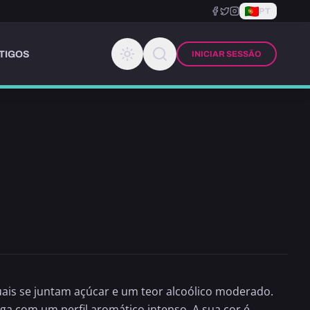
PT
TIGOS
INICIAR SESSÃO
quais se juntam açúcar e um teor alcoólico moderado.
ga com um perfil aromático intenso. A sua cor é