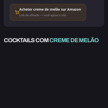
Acheter creme de melão sur Amazon
Link de afiliado — você apoia o site
ALCOÓLICO
COCKTAILS COM
CREME DE MELÃO
ANDALUZIA
4.0