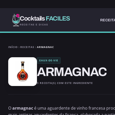
Cocktails
FACILES
RECEIT
RECEITAS E DICAS
INÍCIO
RECEITAS
ARMAGNAC
EAUX-DE-VIE
ARMAGNAC
3 RECEITA(S) COM ESTE INGREDIENTE
O
armagnac
é uma aguardente de vinho francesa prod
mais antigas aguardentes da França, elaborada a parti