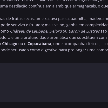
 uma destilação contínua em alambique armagnacais, o que
as de frutas secas, ameixa, uva passa, baunilha, madeira n
 pode ser vivo e frutado; mais velho, ganha em complexidad
s como
Château de Laubade
,
Delord
ou
Baron de Lustrac
são 
hedora e uma profundidade aromática que substituem com 
 o
Chicago
ou o
Copacabana
, onde acompanha cítricos, li
ode ser usado como digestivo para prolongar uma composiç