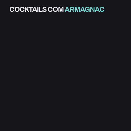
ALCOÓLICO
ALCOÓLICO
COCKTAILS COM
ARMAGNAC
BRANDY CRUSTA
CHICAG