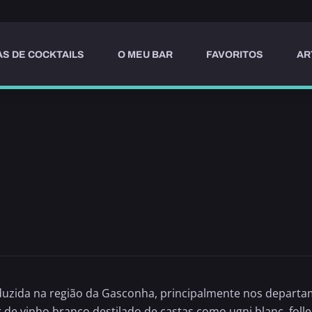
AS DE COCKTAILS
O MEU BAR
FAVORITOS
AR
uzida na região da Gasconha, principalmente nos departam
r de vinho branco destilado de castas como ugni blanc, fol