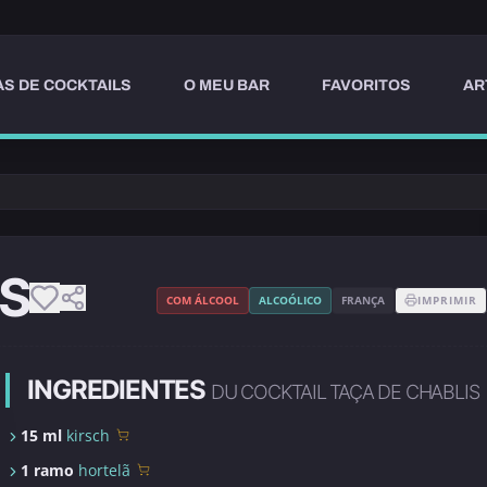
AS DE COCKTAILS
O MEU BAR
FAVORITOS
AR
IS
COM ÁLCOOL
ALCOÓLICO
FRANÇA
IMPRIMIR
INGREDIENTES
DU COCKTAIL TAÇA DE CHABLIS
15 ml
kirsch
1 ramo
hortelã