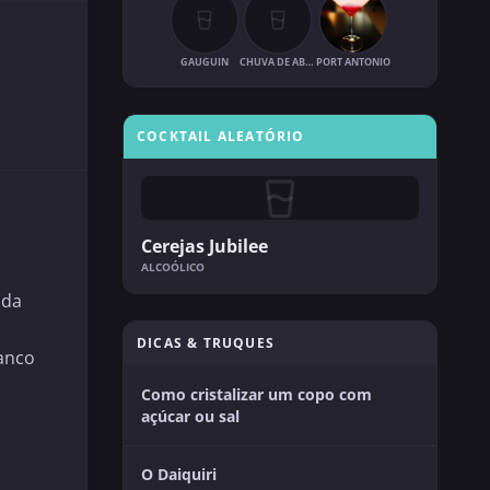
GAUGUIN
CHUVA DE ABRIL
PORT ANTONIO
COCKTAIL ALEATÓRIO
Cerejas Jubilee
ALCOÓLICO
ida
DICAS & TRUQUES
ranco
Como cristalizar um copo com
açúcar ou sal
O Daiquiri