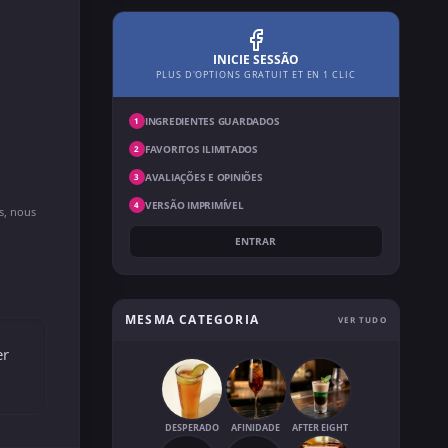
INICIE SESSÃO
PLUS D'OPTIONS GRATUIT ET EN 1 CLIC
INGREDIENTES GUARDADOS
1
FAVORITOS ILIMITADOS
2
AVALIAÇÕES E OPINIÕES
3
VERSÃO IMPRIMÍVEL
4
ns, nous
ENTRAR
MESMA CATEGORIA
VER TUDO
er
DESPERADO
AFINIDADE
AFTER EIGHT