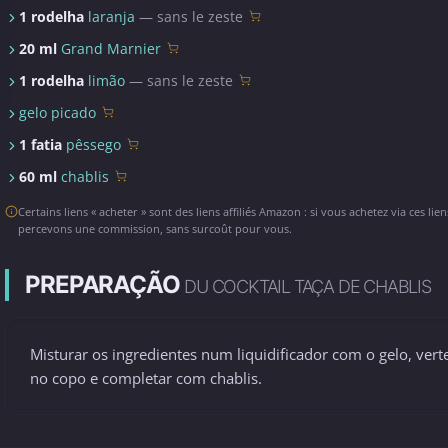
1 rodelha
laranja
— sans le zeste
20 ml
Grand Marnier
1 rodelha
limão
— sans le zeste
gelo picado
1 fatia
pêssego
60 ml
chablis
Certains liens « acheter » sont des liens affiliés Amazon : si vous achetez via ces lie
percevons une commission, sans surcoût pour vous.
PREPARAÇÃO
DU COCKTAIL TAÇA DE CHABLIS
Misturar os ingredientes num liquidificador com o gelo, vert
no copo e completar com chablis.