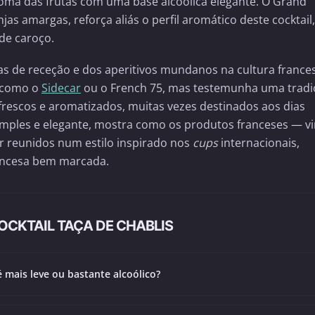
aroma das frutas com uma base alcoólica elegante. O Grand
jas amargas, reforça aliás o perfil aromático deste cocktail,
de caroço.
das de receção e dos aperitivos mundanos na cultura france
s como o
Sidecar
ou o French 75, mas testemunha uma tradi
 frescos e aromatizados, muitas vezes destinados aos dias
mples e elegante, mostra como os produtos franceses — v
r reunidos num estilo inspirado nos
cups
internacionais,
ncesa bem marcada.
CKTAIL TAÇA DE CHABLIS
é mais leve ou bastante alcoólico?