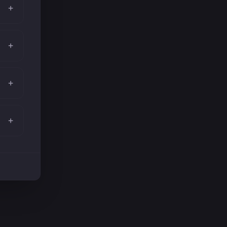
+
+
+
+