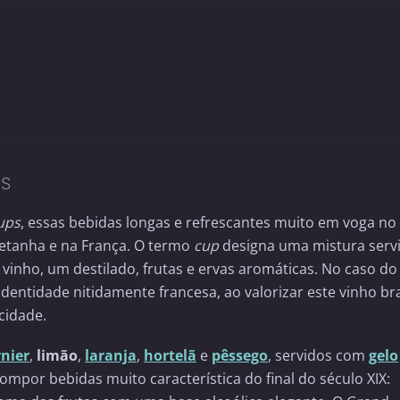
IS
ups
, essas bebidas longas e refrescantes muito em voga no
retanha e na França. O termo
cup
designa uma mistura serv
inho, um destilado, frutas e ervas aromáticas. No caso do
dentidade nitidamente francesa, ao valorizar este vinho b
cidade.
nier
,
limão
,
laranja
,
hortelã
e
pêssego
, servidos com
gelo
ompor bebidas muito característica do final do século XIX: