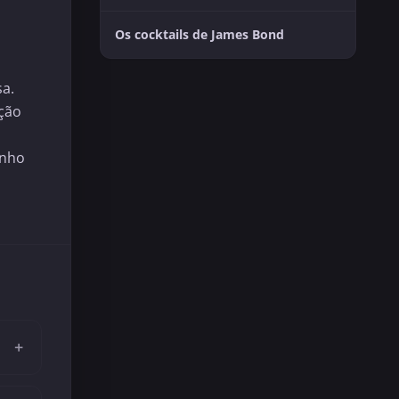
Os cocktails de James Bond
sa.
ção
inho
+